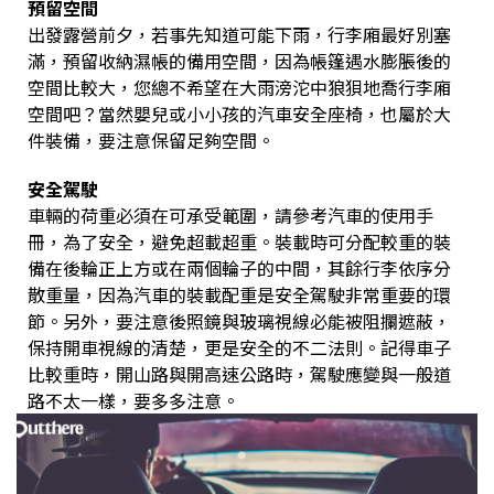
預留空間
出發露營前夕，若事先知道可能下雨，行李廂最好別塞
滿，預留收納濕帳的備用空間，因為帳篷遇水膨脹後的
空間比較大，您總不希望在大雨滂沱中狼狽地喬行李廂
空間吧？當然嬰兒或小小孩的汽車安全座椅，也屬於大
件裝備，要注意保留足夠空間。
安全駕駛
車輛的荷重必須在可承受範圍，請參考汽車的使用手
冊，為了安全，避免超載超重。裝載時可分配較重的裝
備在後輪正上方或在兩個輪子的中間，其餘行李依序分
散重量，因為汽車的裝載配重是安全駕駛非常重要的環
節。另外，要注意後照鏡與玻璃視線必能被阻攔遮蔽，
保持開車視線的清楚，更是安全的不二法則。記得車子
比較重時，開山路與開高速公路時，駕駛應變與一般道
路不太一樣，要多多注意。