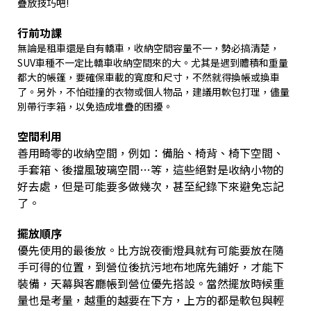
疊放技巧吧!
行前功課
無論是租車還是自有轎車，收納空間容量不一，勢必搞清楚，
SUV車種不一定比轎車收納空間來的大。尤其是遇到體積和重量
都大的帳篷，要確保車載的寬度和尺寸，不然就得換帳或換車
了。另外，不怕碰撞的衣物或個人物品，建議用軟包打理，儘量
別帶行李箱，以免造成堆疊的困擾。
空間利用
善用畸零的收納空間，例如：備胎、椅背、椅下空間、
手套箱、後擋風玻璃空間…等，這些絕對是收納小物的
好去處，但是可能要多做幾次，甚至紀錄下來避免忘記
了。
擺放順序
優先使用的最後放。比方說夜衝燈具就有可能要放在隨
手可得的位置，到營位後抗污地布地席先鋪好，才能下
裝備，天幕與客廳帳到營位優先搭設。當然擺放時候重
量也是考量，越重的越要在下方，上方的都是軟包與輕