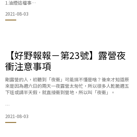
1.油煙這檔事
油煙是高溫下的產物，在中式料理中更無法避免，務必在通風
2021-08-03
處或是空曠處做，有炸的料理離帳篷越遠越好，避免油煙沾附
或是噴濺甚至異味殘留。
2.廚餘這檔事
當然最好不要有剩食，但無可避免，營區如果有廚餘桶就很簡
單，但是如果沒有廚餘桶，可利用炭火灰渣或是帶麵粉將降低
【好野報報－第23號】露營夜
液態變成泥狀，炸過的廢油也可以用此方式處理。
衝注意事項
3.洗碗這檔事
記得燒點熱水，戴上手套!當然可以利
剛露營的人，初聽到「夜衝」可能搞不懂是啥？後來才知道原
來是因為週六日的兩天一夜露營太匆忙，所以很多人乾脆週五
下班或請半天假，就直接衝到營地，所以叫「夜衝」。
因為能提早到營地，多享受一個晚上和一個白日半天的時光，
2021-08-03
所以能「夜衝」總是令人感到莫名興奮。再加上，傍晚黃昏、
夜色低垂時進入陌生營區，夜衝變成了一種開福袋的體驗，沒
去過的營區；不同季節的造訪；沒見過的露友…，形成了未知