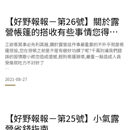
往往需要配合大家。若是自己一帳，小而美或是很夯的營地，
都有機會擠進去。或者，可以臨時起意，大都能一帳候補到不
錯的營地哩!
【好野報報－第26號】關於露
營帳篷的搭收有些事情您得先
2.彈性安排
知道
工欲善其事必先利其器,關於露營這件事最重要的不外乎就是帳
單飛一帳，想早來就早來，想邊玩邊前往營地也OK。露營當中
篷搭設,您在搭帳之前是不是有做好功課了呢?千萬別讓我們錯
或
誤的習慣跟小疏忽造成遺憾,輕則帳篷損壞,嚴重一點造成人員
受傷就吃力不討好了
露營前警示｜
2021-08-27
當遇到天候異常時(如瞬間強陣風、暴雨、冰雹…等)，務必停
止露營並前往安全場域避難。
紮營時請選擇地勢平坦穩固、排水正常的營位，避免在風口、
崖邊、溪邊…等危險場域。
【好野報報－第25號】小氣露
營省錢指南
關於帳篷的注意事項｜