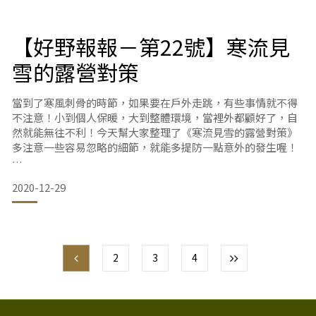
冒險的氛圍!
但是夜衝時也有應該準備與留意的部份，好野這邊提供幾個注
【好野報報－第22號】寒流見
意事項，提供大家參考：
雪的露營對策
當到了寒風刺骨的時節，如果要在戶外走跳，有些事情就不得
不注意！小到個人保暖，大到整體環境，當裡外都顧好了，自
然就能無往不利！今天幫大家整理了《寒流見雪的露營對策》
多注意一些容易忽略的細節，就能多提防一點意外的發生喔！
2020-12-29
順帶一提：若您想引用此表，做任何商業、廣告宣傳用途，請
務必註明出處，謝謝合作。
2
3
4