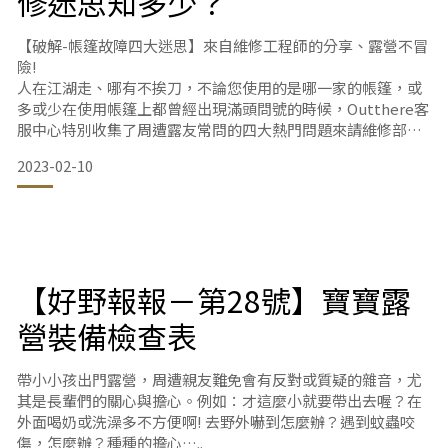
修迷思知多少？
檢查重點：材質是否氧化
【破解-帳篷故障四大迷思】來自維修工程師的分享、露營不冒
險!
人在江湖走、哪有不挨刀，不論您使用的是哪一家的帳篷，或
多或少在使用帳篷上都曾經出現滿頭問號的時候，Outthere客
服中心特別收集了周遭露友常問的四大熱門問題來請維修部的
同仁經驗分享，快來看您是否有遇過這些問題。
2023-02-10
Q1: 露營要搭帳篷時，發現帳桿彈性繩斷掉了!帳篷才沒用幾次
耶?
Q2: 我的帳篷在無風無雨時露營會滴水!是不是帳篷有破洞?還是
防水係數有問題?
【好野報報－第28號】寶寶露
Q3: 怎麼我的黑膠帳才用一次就有多處漏光了呢?是不是買到不
營裝備檢查表
良品?
帶小小孩出門露營，周遭親友難免會有反對或質疑的雜音，尤
Q
其是長輩們的關心與擔心。例如：才這麼小就要帶出去喔？在
外面喝奶或洗澡多不方便啊! 去野外嚇到怎麼辦？遇到蚊蟲咬
傷，怎麼辦？種種的擔心…..