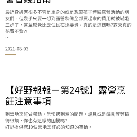
最近身邊有很多不管是單身的或是想帶孩子體驗露營活動的朋
搭帳必讀：
友們，但幾乎只要一想到露營裝備全部買起來的費用就被嚇退
三步了，甚至感覺比去住民宿還要貴，真的是這樣嗎?露營真的
花費不貲?!
開帳請先清點配件內容、數量。
請避免讓兒童單獨使
若能在符合經濟又省荷包的原則之下，有什麼好方法可以小氣
2021-08-03
露營又可以好好的享受大自然呢?
今天好野報報不藏私，一起來破解這個「露營會花很多錢」的
迷思!
1.探親
【好野報報－第24號】露營烹
建議如果有朋友有在露營，該營地也開放允許有訪客，可以先
去喝個下午茶，場勘跟朋友一起度過一個下午不過夜，讓自己
飪注意事項
身歷其境，觀摩一下露營裝備，試想家裡有哪些既有的物
到營地烹飪做餐點，常常遇到煮的問題，爐具或是鍋具等等搞
得很煩，你也有這樣的困擾嗎?
好野提供您10個營地烹飪必須知道的事情。