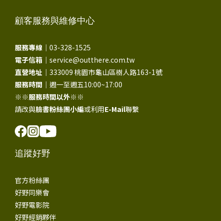
顧客服務與維修中心
服務專線｜
03-328-1525
電子信箱｜
service@outthere.com.tw
直營地址｜
333009 桃園市龜山區樹人路163-1號
服務時間｜
週一至週五10:00~17:00
※※
服務時間以外
※※
請改與
臉書粉絲團小編
或利用
E-Mail
聯繫
追蹤好野
官方粉絲團
好野同樂會
好野電影院
好野經銷夥伴