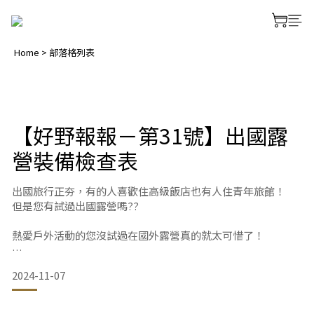
Home
>
部落格列表
【好野報報－第31號】出國露
營裝備檢查表
出國旅行正夯，有的人喜歡住高級飯店也有人住青年旅館！
但是您有試過出國露營嗎??
熱愛戶外活動的您沒試過在國外露營真的就太可惜了！
不論您是喜歡的是極簡格調還是要奢華風格~
2024-11-07
只要做好充分且周全的準備，就算遇到任何問題也都能輕鬆的
迎刃而解。