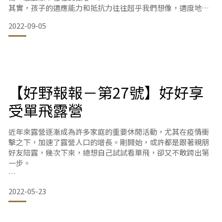
其實，孩子的適應能力和抵抗力往往超乎我們想像，適度地讓
孩子接觸戶外環境，利多於弊。露營活動相對成熟的歐美國
2022-09-05
家，甚至日韓，很多家庭也常帶小小孩野餐、露營，從小就訓
練與大自然共處。所以，只要做好萬全準備，就大膽的嘗試吧!
要帶寶寶出門露營，以下整理出幾類物品，可以參考：
【好野報報－第27號】好好享
食品
主食品：
受單飛露營
近年來露營逐漸成為許多家庭的重要休閒活動，尤其在疫情衝
擊之下，加速了露營人口的增長。剛開始，或許都是跟著親朋
好友陪露，幾次下來，總想自己試試看單飛，卻又不敢跨出第
一步。
會有單飛的念頭，是因為自己露營有以下的優點：
2022-05-23
1.容易訂位
團露的帳數較多，雖然可以包場，但營地和時間也容易受限，