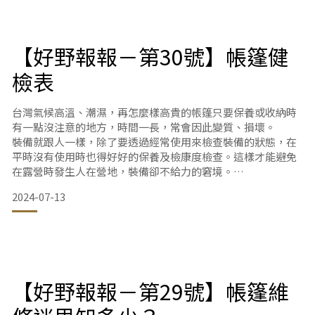
1.行李運送
出門在外不比在自己家方便，進可攻退可守的軟包收納，可以
透過靈活運用，增加很多來回運送的便利性。
【好野報報－第30號】帳篷健
2.露營工具
隨手可得的都是好工具，不論黑貓白貓，能抓得到老鼠的就是
檢表
好貓。出國行李為了簡裝減重，務必要斟酌攜帶必要的工具。
3.裝備收納
台灣氣候高溫、潮濕，再怎麼樣高貴的帳篷只要保養或收納時
機票能
有一點沒注意的地方，時間一長，常會因此變質、損壞。
裝備就跟人一樣，除了要透過經常使用來檢查裝備的狀態，在
平時沒有使用時也得好好的保養及檢康度檢查。這樣才能避免
在露營時發生人在營地，裝備卻不給力的窘境。
2024-07-13
工欲善其事、必先利其器！
露營時想露得開心、玩得安心，裝備在出勤前的周全檢查勢不
可少。
Outthere 好野 從專業的角度跟您分享幾個裝備基本檢查重
點。
這些照顧周全了，突發意外就會減少很多喔!!!
【好野報報－第29號】帳篷維
一、外觀檢測