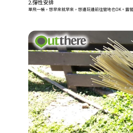
2.彈性安排
單飛一帳，想早來就早來，想邊玩邊前往營地也OK。露