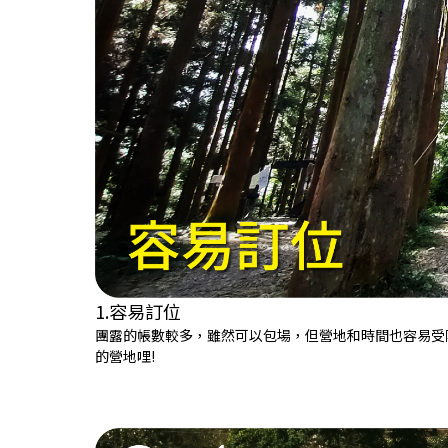
1.容易訂位
團露的帳數較多，雖然可以包場，但營地和時間也容易受
的營地哩!