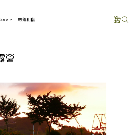
tore
帳篷租借
露營