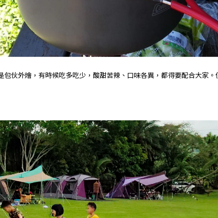
菜)，還是包伙外燴，有時候吃多吃少，酸甜苦辣、口味各異，都得要配合大