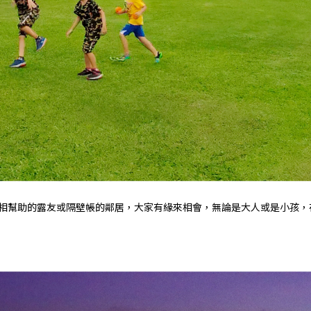
相幫助的露友或隔壁帳的鄰居，大家有緣來相會，無論是大人或是小孩，