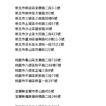
新北市新店區安康路二段3-1號
新北市樹林區大雅路393號
新北市三峽區三樹路98巷9號
新北市土城區中央路三段57號
新北市汐止區龍安路34號
新北市汐止區大同路二段423號
新北市蘆洲區復興路410巷11-5號
新北市淡水區水源街一段70之1號
新北市泰山區同義街122號
桃園市龜山區忠義路二段716號
桃園市八德區和平路1168巷7號
桃園市八德區正福三街8號
桃園市平鎮區民族路三段73號
桃園市平鎮區新富一街197號
宜蘭縣宜蘭市泰山路455號
宜蘭縣羅東鎮純精路二段246號