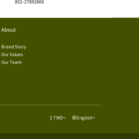
852-27892800
About
Brand Story
Our Values
Our Team
$
TWD
English