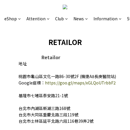
eShop
Attention
Club
News
Information
S
RETAILOR
Retailor
地址
桃園市龜山區文化一路86-30號2F (機捷A8長庚醫院站)
Google座標：
https://goo.gl/maps/xGLQoUTrbbF2
基隆市七堵區泰安路21-1號
台北市內湖區新湖三路168號
台北市大同區重慶北路三段119號
台北市士林區延平北路六段116巷39弄2號