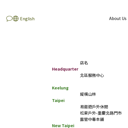
About Us
English
店名
Headquarter
北區服務中心
Keelung
縱橫山林
Taipei
易遨遊戶外休閒
松果戶外-重慶北路門市
露營中毒本舖
New Taipei