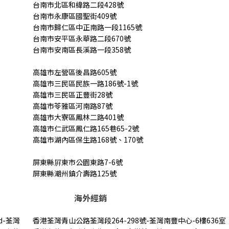
台南市北區和緯路二段428號
台南市永康區國聖街409號
台南市歸仁區中正南路一段1165號
台南市安平區永華路二段670號
台南市安南區長溪路一段358號
高雄市左營區後昌路605號
高雄市三民區民族一路186號-1號
高雄市三民區正豐街28號
高雄市苓雅區河南路87號
高雄市大寮區鳳林二路401號
高雄市仁武區鳳仁路165巷65-2號
高雄市湖內區保生路168號、170號
屏東縣屛東市公園東路7-6號
屏東縣潮州鎮介壽路125號
海外經銷
ed-荃灣
香港荃灣青山公路荃灣段264-298號-荃灣南豐中心-6樓636室