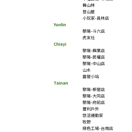
舞山林
登山屋
小玩家-員林店
Yunlin
黎陽-斗六店
虎友社
Chiayi
黎陽-興業店
黎陽-民權店
黎陽-中山店
山水
露營小站
Tainan
黎陽-新營店
黎陽-大同店
黎陽-府前店
豐利戶外
悠活運動家
牧野
綠色工場-台南店