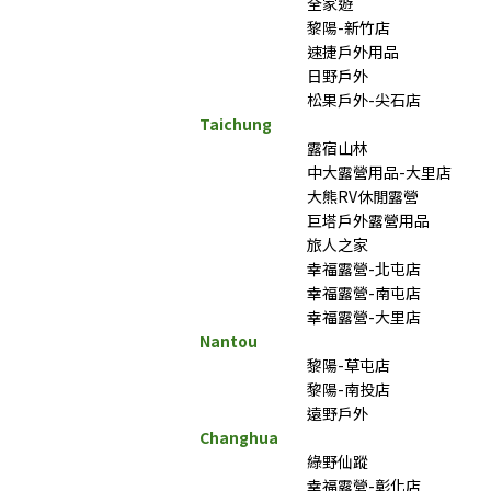
全家遊
黎陽-新竹店
速捷戶外用品
日野戶外
松果戶外-尖石店
Taichung
露宿山林
中大露營用品-大里店
大熊RV休閒露營
巨塔戶外露營用品
旅人之家
幸福露營-北屯店
幸福露營-南屯店
幸福露營-大里店
Nantou
黎陽-草屯店
黎陽-南投店
遠野戶外
Changhua
綠野仙蹤
幸福露營-彰化店