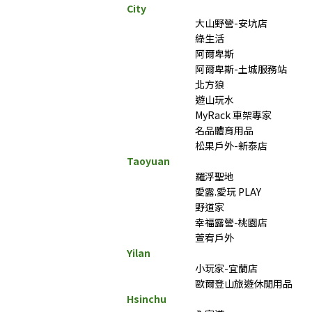
City
大山野營-安坑店
綠生活
阿爾卑斯
阿爾卑斯-土城服務站
北方狼
遊山玩水
MyRack 車架專家
名品體育用品
松果戶外-新泰店
Taoyuan
羅浮聖地
愛露.愛玩 PLAY
野道家
幸福露營-桃園店
萱宥戶外
Yilan
小玩家-宜蘭店
歐爾登山旅遊休閒用品
Hsinchu