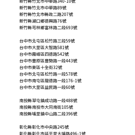
新竹縣竹北市中華路340-10號
新竹縣竹北市中華路89號
新竹縣竹北市縣政二路207號
新竹縣湖口鄉德興路76號
新竹縣芎林鄉富林路二段693號
台中市北屯區松竹路三段59號
台中市大里區大智路581號
台中市霧峰區四德路542號
台中市豐原區豐勢路一段443號
台中市東區十全街32號
台中市北屯區松竹路一段578號
台中市南屯區龍德路一段176-1號
台中市大里區益民路一段60號
南投縣草屯鎮成功路一段488號
南投縣南投市大同南街105號
南投縣埔里鎮中山路二段396號
彰化縣彰化市中央路245號
彰化縣彰化市延平里大埔路496-1號