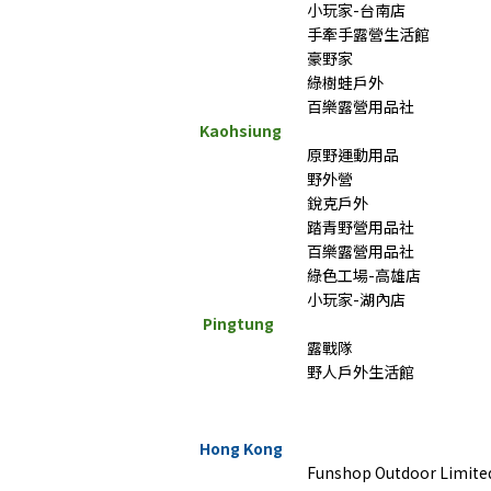
小玩家-台南店
手牽手露營生活館
豪野家
綠樹蛙戶外
百樂露營用品社
Kaohsiung
原野運動用品
野外營
銳克戶外
踏青野營用品社
百樂露營用品社
綠色工場-高雄店
小玩家-湖內店
Pingtung
露戰隊
野人戶外生活館
Hong Kong
Funshop Outdoor Limit