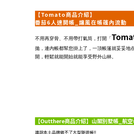
【Tomato商品介紹】
番茄6人速開帳_讓風在帳篷內流動
Tom
不用再穿骨、不用帶打氣筒，打開「
拋，連內帳都幫您掛上了，一頂帳篷就妥妥地
開，輕鬆就能開始就能享受野外山林。
【Outthere商品介紹】山閣別墅帳_
誰說本土品牌做不了大型隧道帳!!