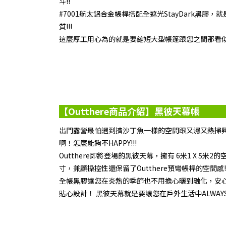
斗!!
#7001航太鋁合金帳桿搭配全遮光StayDark黑膠
質!!!
這麼厚工用心為的就是要縮短大型帳篷跟您之間那看
【Outthere商品介紹】黑彼天幕帳
出門露營最怕遇到擠沙丁魚一樣的空間跟又濕又熱掃興
啊！怎麼能夠不HAPPY!!!
Outthere即將登場的黑彼天幕，擁有 6米1 X 5米
寸，兼顧操控性還保留了Outthere預彎帳桿的空間感!!
全帳黑膠讓您在炎熱的季節也不用擔心曬到融化，安心
貼心設計！ 黑彼天幕就是要讓您在戶外生活中ALWAYS 