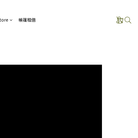
tore
帳篷租借