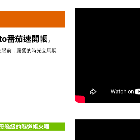
ato番茄速開帳
」一
在眼前，露營的時光立馬展
航空母艦級的隧道帳來囉