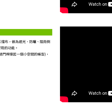
片擋布，做為遮光、防曬、阻雨側
好用的功能。
過門桿撐起一個小空間的帳型)，