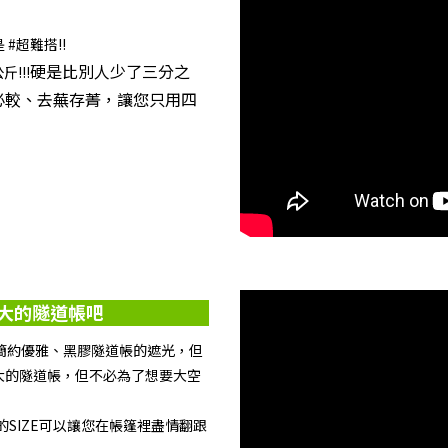
#超難搭!!
硬是比別人少了三分之
!!!
必較、去蕪存菁，讓您只用四
最大的隧道帳吧
簡約優雅、黑膠隧道帳的遮光，但
大的隧道帳，但不必為了想要大空
的SIZE可以讓您在帳篷裡盡情翻跟