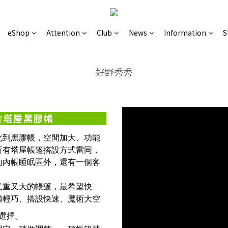
eShop
Attention
Club
News
Information
S
好野秀秀
的
塔屋黑膠帳
帳進化到黑膠帳，空間加大、功能
所有塔屋帳篷搭設方式雷同，
的內帳睡眠區外，還有一個客
又重又大的帳篷，最希望快
積輕巧、搭設快速、魔術大空
選擇。