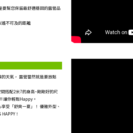
，就是要幫您保留最舒適穩固的露營品
似遙不可及的距離
的天氣， 露營當然就是要放鬆
2的空間搭配2米7的身高~剛剛好的尺
! 讓你輕鬆Happy。
享受「舒爽一夏」！ 優雅外型、
HAPPY！