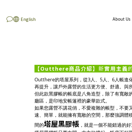
About Us
English
【Outthere商品介紹】
新
實用主義
Outthere的塔屋系列，從3人、5人、6人
再提升，讓戶外露營的生活更方便、舒適。與
但此款黑膠帳的帳底是八角造型，除了有寬敞
廳區，是印地安帳篷裡的豪華款式。
如果您露營不講花俏，不愛複雜的帳型，不要
速、簡單，就能擁有寬敞的空間，那麼強調體
塔屋黑膠帳
間的
，就是一個不能錯過的好