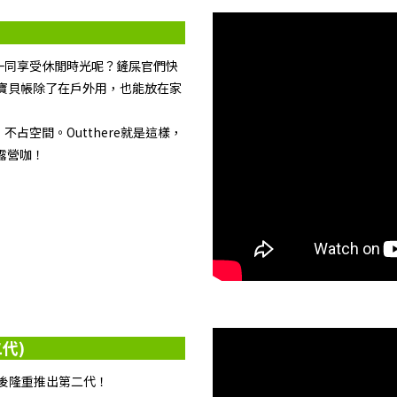
一同享受休閒時光呢？鏟屎官們快
寶貝帳除了在戶外用，也能放在家
占空間。Outthere就是這樣，
露營咖！
代)
過淬鍊後隆重推出第二代！