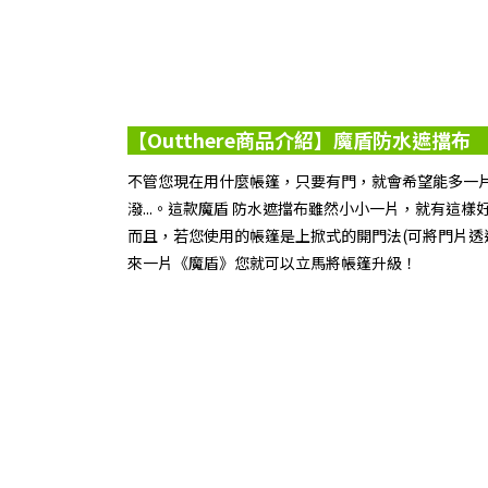
【Outthere商品介紹】魔盾防水遮擋布
不管您現在用什麼帳篷，只要有門，就會希望能多一
潑...。這款魔盾 防水遮擋布雖然小小一片，就有這樣
而且，若您使用的帳篷是上掀式的開門法(可將門片透
來一片《魔盾》您就可以立馬將帳篷升級！