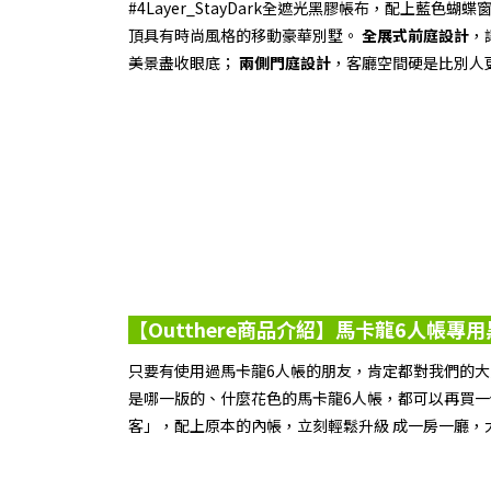
#4Layer_StayDark全遮光黑膠帳布，配上藍色
頂具有時尚風格的移動豪華別墅。
全展式前庭設計
，
美景盡收眼底；
兩側門庭設計
，客廳空間硬是比別人
【Outthere商品介紹】馬卡龍6人帳專
只要有使用過馬卡龍6人帳的朋友，肯定都對我們的
是哪一版的、什麼花色的馬卡龍6人帳，都可以再買一件
客」，配上原本的內帳，立刻輕鬆升級 成一房一廳，