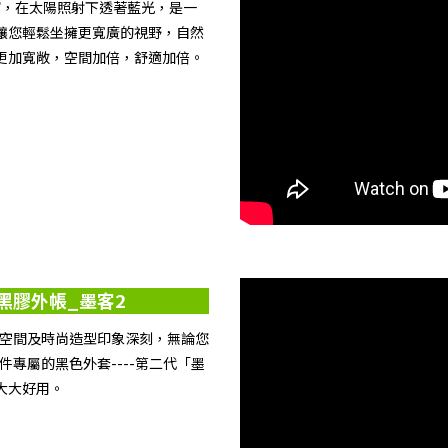
蝴蝶窗，在太陽照射下透著藍光，是一
讓您輕鬆坐擁更寬廣的視野，自然
更加寬敞，空間加倍，舒適加倍。
用黑膠外帳_墨客2
大空間及時尚造型印象深刻，無論您
專屬的黑色外套----第二代「墨
大大好用。