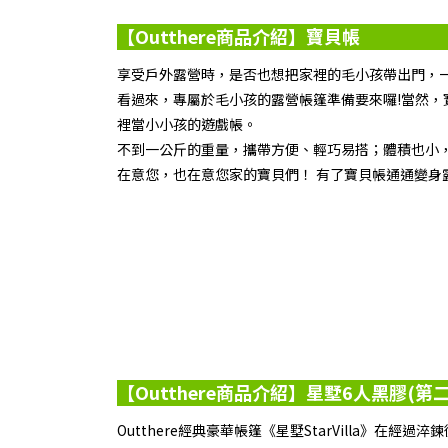
【Outthere商品介紹】寶貝帳
享受戶外露營時，是否也想把家裡的毛小孩帶出門，
看過來，專屬於毛小孩的露營帳篷準備要來囉!當然，
裡當小小孩的遊戲帳。
不到一公斤的重量，攜帶方便、輕巧易搭；體積也小，不
在意您，也在意您家的寶貝們！ 有了寶貝帳通通變身
【Outthere商品介紹】星墅6人黑膠(第二
Outthere經典豪華帳篷《星墅StarVilla》在經