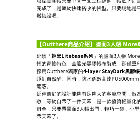
塔屋黑膠帳只要中間一支主柱撐起，帳底下釘
完成了，是屬於快速搭收的帳型。只要場地是
鬆搭設喔。
【Outthere商品介紹】
墨而3人帳 More&
輕營Litebase系列
延續「
」的墨而3人帳 Mo
輕的家族特色，全遮光黑膠帳布製成，卻僅重
4-layer StayDark黑膠
採用Outthere獨家的
睡到自然醒。同時，防水係數高達PU5000m
遮蔽。
延伸前庭的設計能夠有足夠大的客廳空間，做
敞，等於自帶了一件天幕，是一款優質輕量化
俱全，只要帶墨而3人帳出門，輕巧一袋，小
帶天幕了。