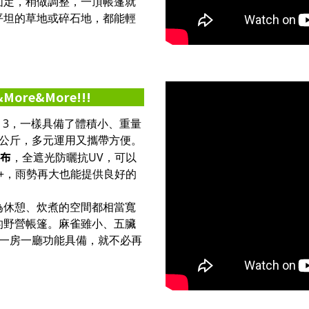
固定，稍做調整，一頂帳篷就
平坦的草地或碎石地，都能輕
More&More!!!
re 3，一樣具備了體積小、重量
6公斤，多元運用又攜帶方便。
帳布
，全遮光防曬抗UV，可以
m+，雨勢再大也能提供良好的
為休憩、炊煮的空間都相當寬
的野營帳篷。麻雀雖小、五臟
型一房一廳功能具備，就不必再