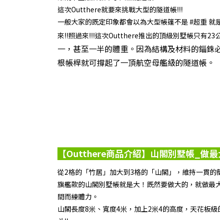
這次Outthere就要來挑戰大型的隧道帳!!!
一般大家的既定印象都會以為大型帳篷不是 #超重 就是 
來!!照過來!!!這次Outthere推出的頂級別墅帳只有23公斤
一，甚至一半的體重。因為結構及材料的錙銖
根帳桿就可撐起了一頂航空母艦級的隧道帳。
【Outthere商品介紹】山閣別墅帳_做
從2格的「竹居」加大到3格的「山閣」，維持一貫的
旗艦款的山閣別墅帳就是大！既然要做大的，就做最
間而練體力。
山閣長度8米、寬度4米，加上2米4的高度，天花板級