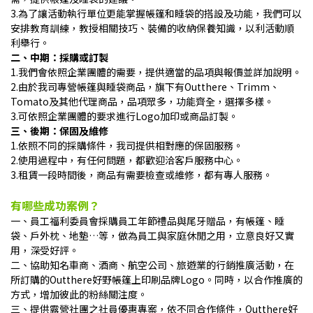
3.為了讓活動執行單位更能掌握帳篷和睡袋的搭設及功能，我們可以
安排教育訓練，教授相關技巧、裝備的收納保養知識，以利活動順
利舉行。
二、中期：採購或訂製
1.我們會依照企業團體的需要，提供適當的品項與報價並詳加說明。
2.由於我司專營帳篷與睡袋商品，旗下有Outthere、Trimm、
Tomato及其他代理商品，品項眾多，功能齊全，選擇多樣。
3.可依照企業團體的要求進行Logo加印或商品訂製。
三、後期：保固及維修
1.依照不同的採購條件，我司提供相對應的保固服務。
2.使用過程中，有任何問題，都歡迎洽客戶服務中心。
3.租賃一段時間後，商品有需要檢查或維修，都有專人服務。
有哪些成功案例？
一、員工福利委員會採購員工年節禮品與尾牙贈品，有帳篷、睡
袋、戶外枕、地墊…等，做為員工與家庭休閒之用，立意良好又實
用，深受好評。
二、協助知名車商、酒商、航空公司、旅遊業的行銷推廣活動，在
所訂購的Outthere好野帳篷上印刷品牌Logo。同時，以合作推廣的
方式，增加彼此的粉絲關注度。
三、提供露營社團之社員優惠專案，依不同合作條件，Outthere好