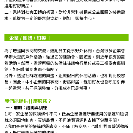
選用好野商品。
二、秉持對社會回饋的初衷，對於非營利機構或公益團體的裝備需
求，能提供一定的優惠與協助，例如：家扶中心。
｜企業 / 團購 / 訂製
｜
為了增進同事間的交流，鼓勵員工從事野外休閒，台灣很多企業會
舉辦大型的戶外活動，從過去的運動會、園遊會，到近年很夯的露
營活動。然而，露營所需的裝備往往讓執行單位或員工福委會傷腦
筋，如何能做到惠而不費呢？
另外，透過社群媒體的興盛，組織假日的休閒活動，也相對比較容
易。因此，中小企業的同事間、街訪鄰居、親朋好友也會呼朋引伴
一起露營，共同採購裝備、分攤成本已是常事。
我們能提供什麼服務？
一、前期：諮詢與訓練
1.每一家企業的採購條件不同，做為企業團體所要使用的帳篷和睡袋
就必須因地制宜，買錯最貴，不但浪費資源也占據了儲藏空間。
2.我們是專業的帳篷睡袋廠商，不僅了解商品，也能針對露營活動所
需，提供帳篷及睡袋的建議。