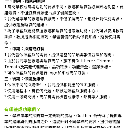
一、前期：諮詢與訓練
1.每間學校或每場活動的要求不同，帳篷和睡袋就必須因地制宜，買
錯最貴，不但浪費資源也占據了儲藏空間。
2.我們是專業的帳篷睡袋廠商，不僅了解商品，也能針對個別需求，
提供帳篷及睡袋的建議。
3.為了讓客戶更能掌握帳篷和睡袋的搭設及功能，我們可以安排教育
訓練，教授搭拆相關技巧，學習裝備的收納保養知識，延長使用壽
命。
二、中期：採購或訂製
1.我們會依照客戶的需要，提供適當的品項與報價並詳加說明。
2.由於我司專營帳篷與睡袋商品，旗下有Outthere、Trimm、
Tomato及其他代理商品，品項眾多，功能齊全，選擇多樣。
3.可依照客戶的要求進行Logo加印或商品訂製。
三、後期：保固及維修
1.依照不同的採購條件，我司提供相對應的保固服務。
2.使用過程中，有任何問題，都歡迎洽客戶服務中心。
3.使用一段時間後，商品有需要檢查或維修，都有專人服務。
有哪些成功案例？
一、學校每年的採購有一定規範的流程，Outthere好野除了提供專
業的建議與代購服務之外，還能針對不同學校的要求，提供最物超
所值的選擇或客製化的採購套餐，目前台北及高雄已有多家中小學