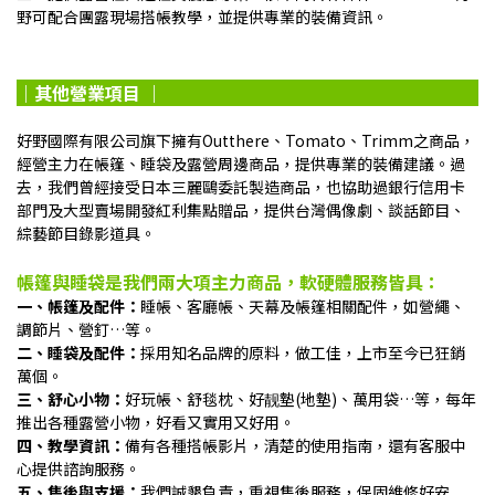
野可配合團露現場搭帳教學，並提供專業的裝備資訊。
｜其他營業項目 ｜
好野國際有限公司旗下擁有Outthere、Tomato、Trimm之商品，
經營主力在帳篷、睡袋及露營周邊商品，提供專業的裝備建議。過
去，我們曾經接受日本三麗鷗委託製造商品，也協助過銀行信用卡
部門及大型賣場開發紅利集點贈品，提供台灣偶像劇、談話節目、
綜藝節目錄影道具。
帳篷與睡袋是我們兩大項主力商品，軟硬體服務皆具：
一、帳篷及配件：
睡帳、客廳帳、天幕及帳篷相關配件，如營繩、
調節片、營釘…等。
二、睡袋及配件：
採用知名品牌的原料，做工佳，上市至今已狂銷
萬個。
三、舒心小物：
好玩帳、舒毯枕、好靓墊(地墊)、萬用袋…等，每年
推出各種露營小物，好看又實用又好用。
四、教學資訊：
備有各種搭帳影片，清楚的使用指南，還有客服中
心提供諮詢服務。
五、售後與支援：
我們誠懇負責，重視售後服務，保固維修好安