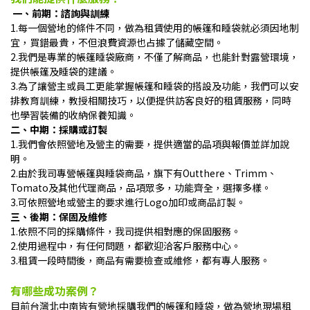
一、前期：諮詢與訓練
1.每一個營地的條件不同，做為租賃使用的帳篷和睡袋就必須因地制
宜，買錯最貴，不但浪費資源也占據了儲藏空間。
2.我們是專業的帳篷睡袋廠商，不僅了解商品，也能針對露營環境，
提供帳篷及睡袋的建議。
3.為了讓營主或員工更能掌握帳篷和睡袋的搭設及功能，我們可以安
排教育訓練，教授相關技巧，以便提供訪客良好的租賃服務，同時
也學習裝備的收納保養知識。
二、中期：採購或訂製
1.我們會依照營地及營主的需要，提供適當的品項與報價並詳加說
明。
2.由於我司專營帳篷與睡袋商品，旗下有Outthere、Trimm、
Tomato及其他代理商品，品項眾多，功能齊全，選擇多樣。
3.可依照營地或營主的要求進行Logo加印或商品訂製。
三、後期：保固及維修
1.依照不同的採購條件，我司提供相對應的保固服務。
2.使用過程中，有任何問題，都歡迎洽客戶服務中心。
3.租賃一段時間後，商品有需要檢查或維修，都有專人服務。
有哪些成功案例？
目前台灣北中南皆有營地採購我們的帳篷和睡袋，做為營地現場租