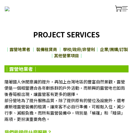
PROJECT SERVICES
｜
露營地業者
｜
裝備租賃商
｜
學校/政府/非營利
｜
企業/團購/訂製
｜
其他營業項目
｜
｜
露營地業者｜
隨著國人休閒意識的提升，再加上台灣地區的豐富自然景觀，露營
便是一個相當適合各年齡族群的戶外活動，而新興的露營地也如雨
後春筍般出現，讓露營客有更多的選擇。
部分營地為了提升服務品質，除了提供原有的營位及設施外，還考
慮新增露營裝備的租賃，讓來客不必自行準備，可輕鬆入住，減少
行李、減輕負擔。而所有露營裝備中，特別是「帳篷」和「睡袋」
兩項，更扮演重要角色。
我們能提供什麼服務？