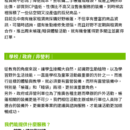
租賃商不必為了降低成本，去收購二手帳篷或睡袋，或是上網拼命
比價，卻買到CP值低、性價比不高又沒售後服務的裝備，到時候店
裡囤積了一些佔空間又沒產值的孤兒商品。
目前北中南有幾家租賃商採購好野帳篷，不但享有豐富的商品資
訊，可隨時諮詢，還有後勤維修免煩惱。而且好野不定期與租賃商
合作，推出周末帳篷/睡袋體驗活動，就有機會獲得更多關注並贏得
訂單。
｜學校 / 政府 / 非營利｜
從教育的角度來說，讓學生接觸大自然，認識野生動植物，以及學
習野外生活技能，一直是學校及童軍活動最重要的方針之一。而進
行這樣的體驗與教學，就必須要有露營裝備，而所有露營裝備中，
特別是「帳篷」和「睡袋」兩項，更扮演重要角色。
另外，政府或非營利單位為了推廣各種主題而舉辦的戶外活動，帳
篷相關的裝備更是不可少。我們相信活動主辦或執行單位人員除了
適合的裝備外，更需要專業的建議與諮詢服務，才能讓活動更加順
暢成功。
我們能提供什麼服務？