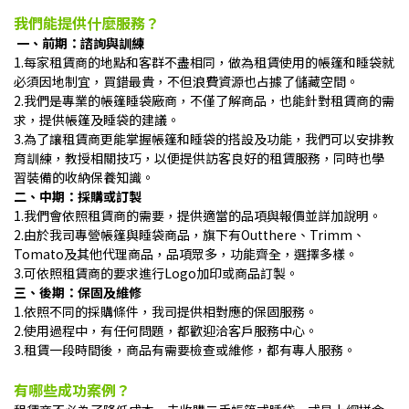
我們能提供什麼服務？
一、前期：諮詢與訓練
1.每家租賃商的地點和客群不盡相同，做為租賃使用的帳篷和睡袋就
必須因地制宜，買錯最貴，不但浪費資源也占據了儲藏空間。
2.我們是專業的帳篷睡袋廠商，不僅了解商品，也能針對租賃商的需
求，提供帳篷及睡袋的建議。
3.為了讓租賃商更能掌握帳篷和睡袋的搭設及功能，我們可以安排教
育訓練，教授相關技巧，以便提供訪客良好的租賃服務，同時也學
習裝備的收納保養知識。
二、中期：採購或訂製
1.我們會依照租賃商的需要，提供適當的品項與報價並詳加說明。
2.由於我司專營帳篷與睡袋商品，旗下有Outthere、Trimm、
Tomato及其他代理商品，品項眾多，功能齊全，選擇多樣。
3.可依照租賃商的要求進行Logo加印或商品訂製。
三、後期：保固及維修
1.依照不同的採購條件，我司提供相對應的保固服務。
2.使用過程中，有任何問題，都歡迎洽客戶服務中心。
3.租賃一段時間後，商品有需要檢查或維修，都有專人服務。
有哪些成功案例？