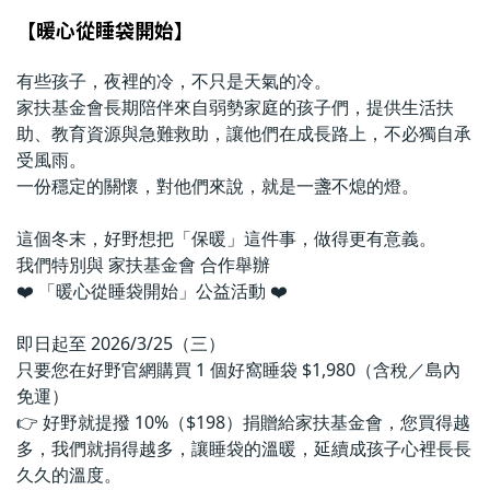
【暖心從睡袋開始】
有些孩子，夜裡的冷，不只是天氣的冷。
家扶基金會長期陪伴來自弱勢家庭的孩子們，提供生活扶
助、教育資源與急難救助，讓他們在成長路上，不必獨自承
受風雨。
一份穩定的關懷，對他們來說，就是一盞不熄的燈。
這個冬末，好野想把「保暖」這件事，做得更有意義。
我們特別與 家扶基金會 合作舉辦
❤️ 「暖心從睡袋開始」公益活動 ❤️
即日起至 2026/3/25（三）
只要您在好野官網購買 1 個好窩睡袋 $1,980（含稅／島內
免運）
👉 好野就提撥 10%（$198）捐贈給家扶基金會，您買得越
多，我們就捐得越多，讓睡袋的溫暖，延續成孩子心裡長長
久久的溫度。