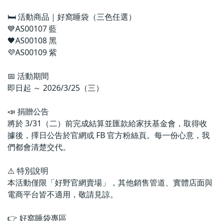
🛏 活動商品｜好窩睡袋（三色任選）
💙AS00107 藍
🖤AS00108 黑
💜AS00109 紫
📅 活動期間
即日起 ～ 2026/3/25（三）
📣 捐贈公告
將於 3/31（二）前完成結算並匯款給家扶基金會，取得收
據後，擇日公告於官網或 FB 官方粉絲頁。每一份心意，我
們都會清楚交代。
⚠️ 特別說明
本活動僅限「好野官網賣場」，其他銷售管道、實體店面與
電商平台皆不適用，敬請見諒。
👉 好窩睡袋專區