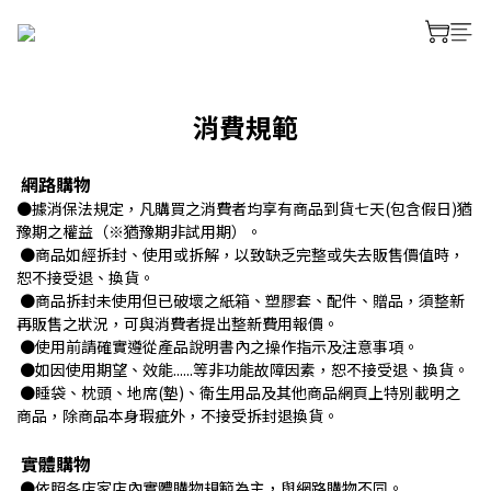
消費規範
網路購物
●據消保法規定，凡購買之消費者均享有商品到貨七天(包含假日)猶
豫期之權益（※猶豫期非試用期）。
●商品如經拆封、使用或拆解，以致缺乏完整或失去販售價值時，
恕不接受退、換貨。
●商品拆封未使用但已破壞之紙箱、塑膠套、配件、贈品，須整新
再販售之狀況，可與消費者提出整新費用報價。
●使用前請確實遵從產品說明書內之操作指示及注意事項。
●如因使用期望、效能......等非功能故障因素，恕不接受退、換貨。
●睡袋、枕頭、地席(墊)、衛生用品及其他商品網頁上特別載明之
商品，除商品本身瑕疵外，不接受拆封退換貨。
實體購物
●依照各店家店內實體購物規範為主，與網路購物不同。