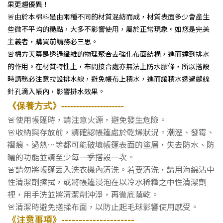
果更趨優異！
🚨
由於本棉料是由兩種不同的材質混紡而成，材質表面多少會產生
些微不平均的糙點，大多不影響使用，屬於正常現象。如您是完美
主義者，購買前請務必三思。
🚨
棉方天幕是透過纖維的物理聚合去強化布面結構，進而達到排水
的作用。在材質特性上，布間接合處亦無法上防水膠條，所以搭設
時請務必注意拉設排水線，避免帳布上積水，進而讓積水透過縫線
針孔滴入帳內，影響排水效果。
《保養方式》---------------------
🚨使用帳篷時，請注意火源，避免發生危險。
🚨收納與存放前，請確認帳篷處於乾燥狀況。潮溼、發霉、
褶痕、過熱…等都可能破壞帳篷表面的塗層，失去防水、防
曬的功能並請至少每一季搭設一次。
🚨請勿將帳篷丟入洗衣機內清洗。若要清洗，請用海綿沾中
性清潔劑擦拭，或將帳篷浸泡在以冷水稀釋之中性清潔劑
裡，用手洗並將清潔劑沖淨，再徹底蔭乾。
🚨清潔時避免搓揉布面，以防止起毛球影響使用感受。
《注意事項》---------------------