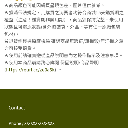
🚨商品顏色可能因網頁呈現色差，圖片僅供參考。
🚨據消保法規定，凡購買之消費者均符合商城15天鑑賞期之
權益（注意！鑑賞期非試用期），商品須保持完整、未使用
狀態且可還原狀態(含外包裝袋、外盒…等有任一原廠包裝
包材)。
🚨退貨需經過原廠檢驗 確認商品無瑕疵/無損毀/無汙損之類
方可接受退貨。
🚨使用前請確實遵從產品說明書內之操作指示及注意事項。
🚨使用本商品前請務必詳閱 保固說明/商品聲明
(
https://reurl.cc/ze0a6k
) 。
Contact
Phone / XX-XXX-XXX-XXX