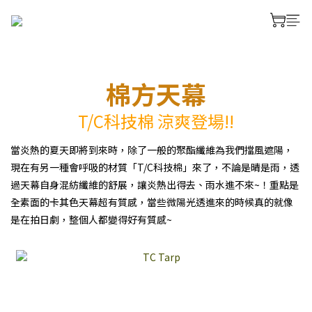
棉方天幕
T/C科技棉 涼爽登場!!
當炎熱的夏天即將到來時，除了一般的聚酯纖維為我們擋風遮陽，
現在有另一種會呼吸的材質「T/C科技棉」來了，不論是晴是雨，透
過天幕自身混紡纖維的舒展，讓炎熱出得去、雨水進不來~！重點是
全素面的卡其色天幕超有質感，當些微陽光透進來的時候真的就像
是在拍日劇，整個人都變得好有質感~