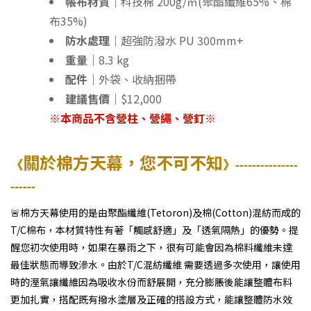
帳布材質｜
科技棉 200g/㎡(聚酯纖維65%、棉
布35%)
防水處理｜
超強防潑水 PU 300mm+
重量｜
8.3 kg
配件｜
外袋、收納捆帶
建議售價｜
$12,000
※本商品不含營柱、營繩、營釘※
關於棉方天幕，您不可不知
《
》---------------
------
🚨
棉方天幕使用的是由聚酯纖維(Tetoron)及棉(Cotton)混紡而成的
T/C棉布，本材質特性有著「觸感舒適」及「透氣隔熱」的優勢。提
醒您初次使用時，如果在暴雨之下，很有可能會因為棉料纖維未達
最佳狀態而導致滲水。由於T/C混紡纖維 需要透過多次使用，讓使用
時的溼氣讓纖維因為吸收水份而舒展開，充分膨脹後能讓整體布料
更加扎實，搭配既有撥水塗層及正確的搭設方式，能讓整體防水效