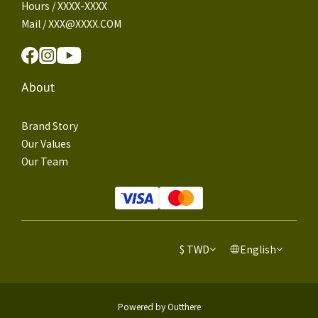
Hours / XXXX-XXXX
Mail / XXX@XXXX.COM
About
Brand Story
Our Values
Our Team
$
TWD
English
Powered by Outthere