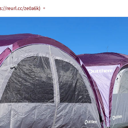
s://reurl.cc/ze0a6k) 。