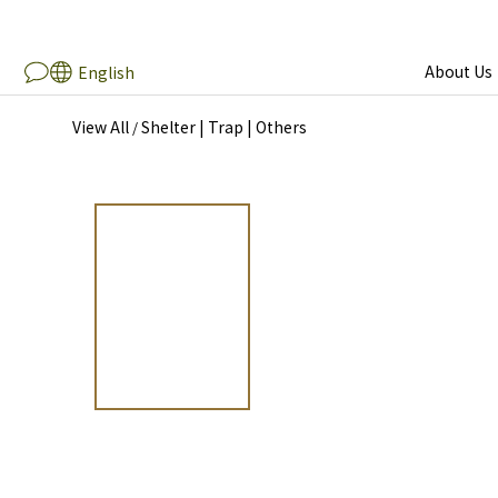
About Us
English
View All
Shelter | Trap | Others
/