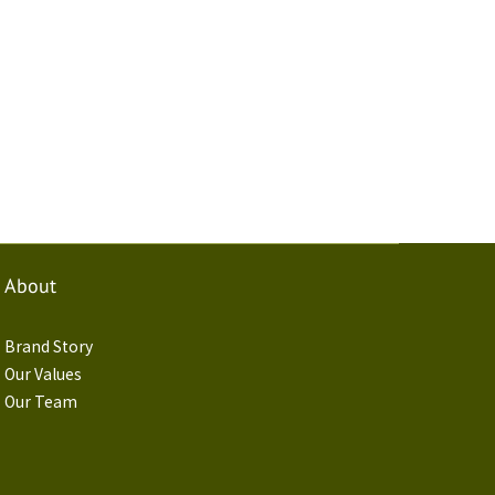
About
Brand Story
Our Values
Our Team