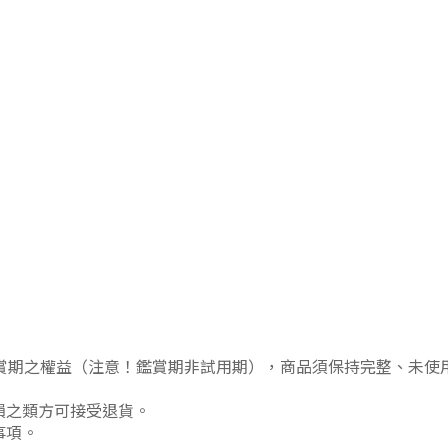
賞期之權益（注意！鑑賞期非試用期），商品須保持完整、未使
損之類方可接受退貨。
事項。