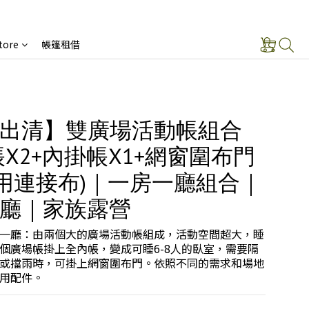
tore
帳篷租借
出清】雙廣場活動帳組合
帳X2+內掛帳X1+網窗圍布門
專用連接布)｜一房一廳組合｜
廳｜家族露營
一廳：由兩個大的廣場活動帳組成，活動空間超大，睡
個廣場帳掛上全內帳，變成可睡6-8人的臥室，需要隔
或擋雨時，可掛上網窗圍布門。依照不同的需求和場地
用配件。