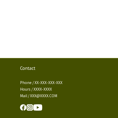
Contact
Phone / XX-XXX-XXX-XXX
Hours / XXXX-XXXX
Mail / XXX@XXXX.COM