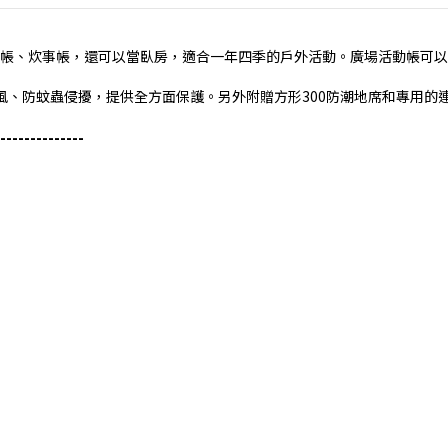
帳、炊事帳，還可以當臥房，適合一年四季的戶外活動。廣場活動帳可以
風、防蚊蟲侵擾，提供全方面保護。另外附贈方形300防潮地席和專用的
--------------