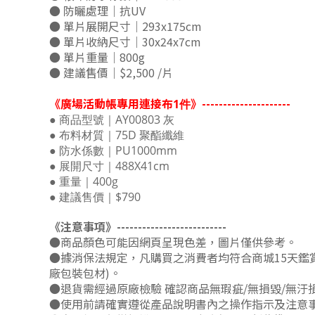
● 防曬處理｜抗UV
● 單片展開尺寸｜293x175cm
● 單片收納尺寸｜30x24x7cm
● 單片重量｜800g
● 建議售價｜$2,500 /片
《廣場活動帳專用連接布
》---------------------
1件
● 商品型號｜AY00803 灰
● 布料材質｜75D 聚酯纖維
● 防水係數｜PU1000mm
● 展開尺寸｜488X41cm
● 重量｜400g
● 建議售價｜$790
《注意事項》--------------------------
●商品顏色可能因網頁呈現色差，圖片僅供參考。
●據消保法規定，凡購買之消費者均符合商城15天鑑
廠包裝包材)。
●退貨需經過原廠檢驗 確認商品無瑕疵/無損毀/無汙
●使用前請確實遵從產品說明書內之操作指示及注意