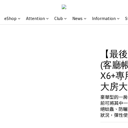
eShop
Attention
Club
News
Information
S
【最後
(客廳
X6+
大房大
豪華型的一房
前可將其中一
絕蚊蟲、防曬
狀況，彈性使