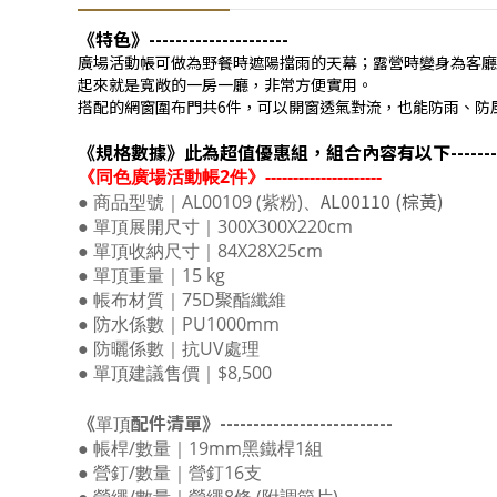
《特色》---------------------
廣場活動帳可做為野餐時遮陽擋雨的天幕；露營時變身為客廳
起來就是寬敞的一房一廳，非常方便實用。
搭配的網窗圍布門共6件，可以開窗透氣對流，也能防雨、防
《規格數據》
此為超值優惠組，組合內容有以下
-------
《同色廣場活動帳2件》---------------------
AL00110 (棕黃)
● 商品型號｜AL00109 (紫粉)、
● 單頂展開尺寸｜300X300X220cm
● 單頂收納尺寸｜84X28X25cm
● 單頂重量｜15 kg
● 帳布材質｜75D聚酯纖維
● 防水係數｜PU1000mm
● 防曬係數｜抗UV處理
● 單頂建議售價｜$8,500
《
配件清單》--------------------------
單頂
● 帳桿/數量｜19mm黑鐵桿1組
● 營釘/數量｜營釘16支