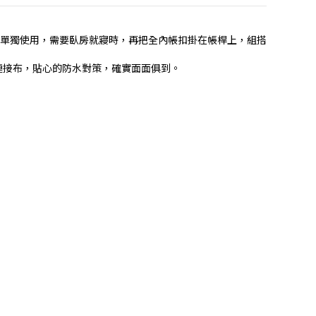
單獨使用，需要臥房就寢時，再把全內帳扣掛在帳桿上，組搭
連接布，貼心的防水對策，確實面面俱到。