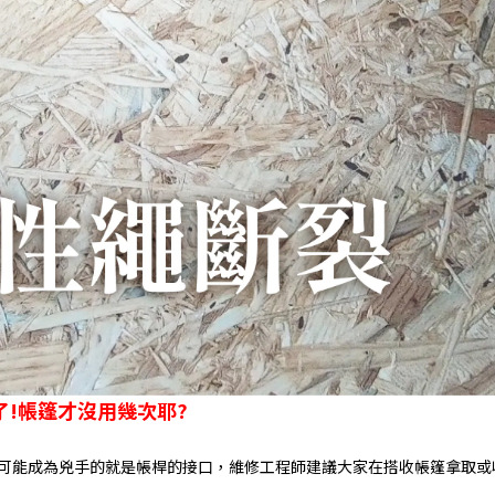
了!帳篷才沒用幾次耶?
可能成為兇手的就是帳桿的接口，維修工程師建議大家在搭收帳篷拿取或