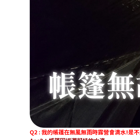
Q2 : 我的帳篷在無風無雨時露營會滴水!是