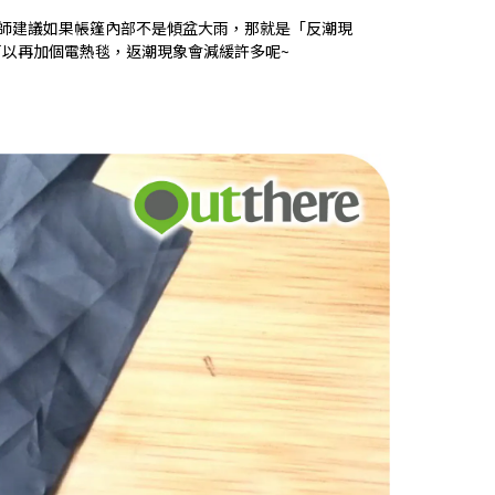
師建議如果帳篷內部不是傾盆大雨，那就是「反潮現
以再加個電熱毯，返潮現象會減緩許多呢~