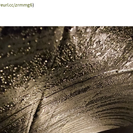
/reurl.cc/zrmmg6
)