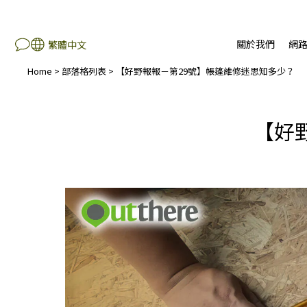
關於我們
網
繁體中文
Home
>
部落格列表
>
【好野報報－第29號】帳篷維修迷思知多少？
【好