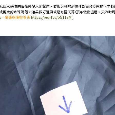
為漏水送修的帳篷做浸水測試時，發現大多的維修件都是沒問題的。工程
成更大的水珠滴落，如果做好通風或是有搭天幕/頂布做出溫層，天冷時可
o
，帳篷返潮檢查表
https://reurl.cc/bG11aM
)