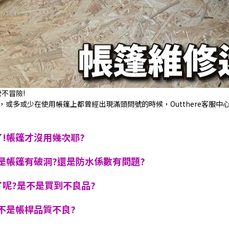
不冒險!
或多或少在使用帳篷上都曾經出現滿頭問號的時候，Outthere客服
了!帳篷才沒用幾次耶?
不是帳篷有破洞?還是防水係數有問題?
了呢?是不是買到不良品?
是不是帳桿品質不良?