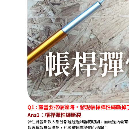
Q1 : 露營要搭帳篷時，發現帳桿彈性繩斷掉
Ans1：帳桿彈性繩斷裂
彈性繩會斷裂大部分都是經過利器的切割，而帳篷內最有
裂帳桿就無法搭起，也會破壞露營的心情喔！