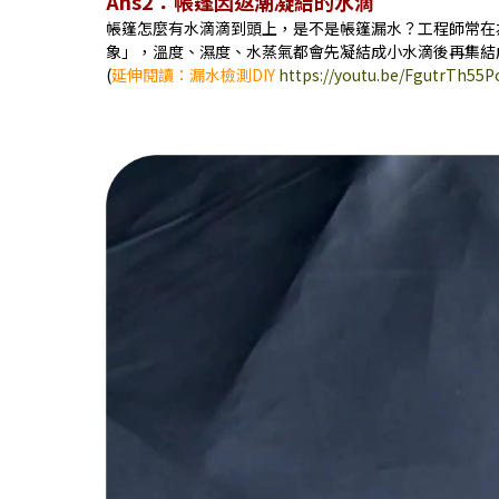
Ans2：帳篷因返潮凝結的水滴
帳篷怎麼有水滴滴到頭上，是不是帳篷漏水？工程師常在
象」，溫度、濕度、水蒸氣都會先凝結成小水滴後再集結
(
延伸閱讀：漏水檢測DIY
https://youtu.be/FgutrTh55P