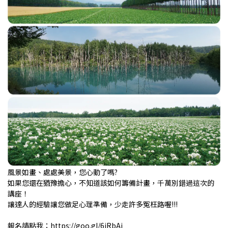
風景如畫、處處美景，您心動了嗎?
如果您還在猶豫擔心，不知道該如何籌備計畫，千萬別錯過這次的
講座！
讓達人的經驗讓您做足心理準備，少走許多冤枉路喔!!!
報名請點我：https://goo.gl/6jRbAj