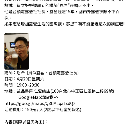
熱誠。這次好野邀請到的講師"恩希"來頭可不小，
他是台積電露營社社長，露營經驗15年，國內外露營次數不下百
次。
如果您想增加露營生活的國際觀，那您千萬不能錯過這次的講座喔!!
講師：恩希 (資深露客、台積電露營社長)
日期：4月20日星期六
時間：19:00~20:30
地點：益品書屋 仁愛總店(100台北市中正區仁愛路二段69號)
GoogleMap請點我 ->
https://goo.gl/maps/Q8LMLqa1xdQ2
活動費用：150元 / 人(2歲以下幼童免報名)
內容(實際以當天為主)：