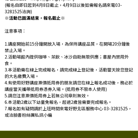
(報名自即日起到4月8日截止，4月9日以後如需報名請來電03-
3281525洽詢)
※活動已圓滿結束，報名截止※
注意事項：
1.講座開始前15分鐘開放入場，為保持講座品質，在開場20分鐘後
禁止入場。
2.活動場館內提供咖啡、茶飲、冰沙自助無限供應；書屋內禁用外
食。
3.本活動需在線上完成報名，請完成線上登記後，活動當天按您登記
的大名繳費入場。
4.有使用好野講座票價抵用券的朋友請您在線上報名成功後，務必於
講座當天攜帶抵用券憑券入場。(抵用券不限本人使用)
5.請您注意票價抵用券上若無公司章則無效。
6.本活動2歲以下幼童免報名，超過2歲皆需要完成報名。
7.報名如有疑問請於上班時間來電好野北區服務中心 03-3281525，
或洽臉書粉絲團私訊小編