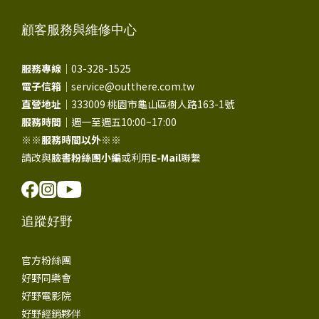
顧客服務與維修中心
服務專線｜
03-328-1525
電子信箱｜
service@outthere.com.tw
直營地址｜
333009 桃園市龜山區樹人路163-1號
服務時間｜
週一至週五10:00~17:00
※※
服務時間以外
※※
請改與
臉書粉絲團小編
或利用
E-Mail
聯繫
追蹤好野
官方粉絲團
好野同樂會
好野電影院
好野經銷夥伴