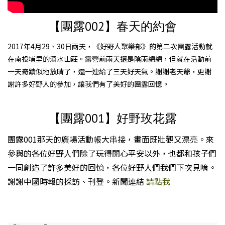
【團露002】春天的約會
2017年4月29、30日兩天，《好野人聚樂部》的第二次團露活動就
在南投埔里的滴水山莊。露營前兩天還是陰雨綿綿，但就在活動前
一天奇蹟似地放晴了，還一連給了三天好天氣。謝謝老天爺，更謝
謝許多好野人的參加，讓我們有了美好的團露回憶。
【團露001】好野玫花露
團露001那天的廣場活動帳大串接，畫面既壯觀又漂亮。來
參與的各位好野人們除了玩得開心平安以外，也都和孩子們
一同創造了許多美好的回憶，各位好野人們我們下次見唷。
謝謝中國時報的採訪、刊登。新聞連結
請點我