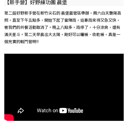
【新手營】好野練功團 晨堡
第二屆好野新手營在新竹尖石的 晨堡露營區舉辦，周六白天艷陽高
照，直至下午五點多，開始下起了雷陣雨，這暴雨來得又急又快，
害我們的共餐活動取消了。晚上八點多，雨停了，十分涼爽，還有
滿天星斗。第二天早晨出大太陽，剛好可以曬帳、收乾帳，真是一
個充實的戰鬥營啊!!