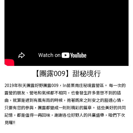
【團露009】甜秘境行
2019年秋天團露好野團露009，In苗栗南庄秘境露營區。 每一次的
露營的朋友、營地和氣候都不相同，也會發生許多意想不到的插
曲，就算是遇到有風有雨的時候，抱著既來之則安之的豁達心情，
只要有您的參與，團露都變成一則則精彩的篇章。 這些美好的共同
記憶，都是值得一再回味，謝謝各位好野人的共襄盛舉，咱們下次
見囉!!