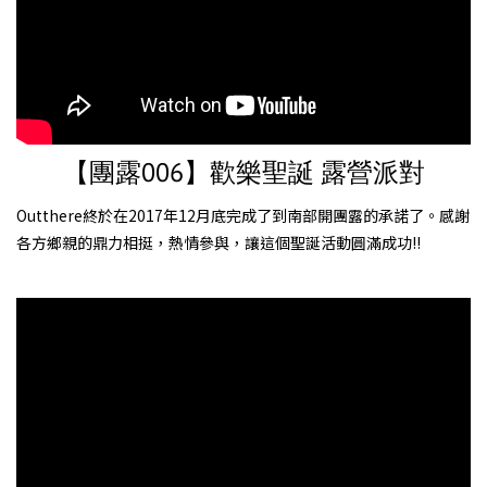
【團露006】歡樂聖誕 露營派對
Outthere終於在2017年12月底完成了到南部開團露的承諾了。感謝
各方鄉親的鼎力相挺，熱情參與，讓這個聖誕活動圓滿成功!!