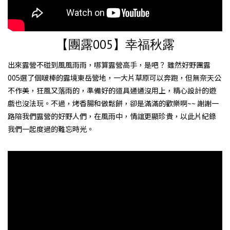
【團露005】幸福秋露
出來露營不碰到風風雨雨，哪算露營高手，是吧？ 雖然好野團露
005選了個啵棒的露境東岳營地，一大片草原可以奔跑，但無奈天公
不作美，狂風又落雨的，準備好的道具通通沒用上，精心設計的遊
戲也沒法玩。不過，烤香腸和做鬆餅，卻是滿滿的歡樂啊~~ 謝謝一
路陪我們露營的好野人們，在風雨中，情誼更顯珍貴，以此片紀錄
我們一起度過的難忘時光。