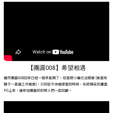
【團露008】希望相遇
雖然團露008回來已經一個多星期了，但是野小編也沒閒著 (後面有
鞭子一直催工作進度)，只好趁午休嗑便當的時候，先把精采的畫面
PO上來，讓參加團露的好野人們一起回顧。