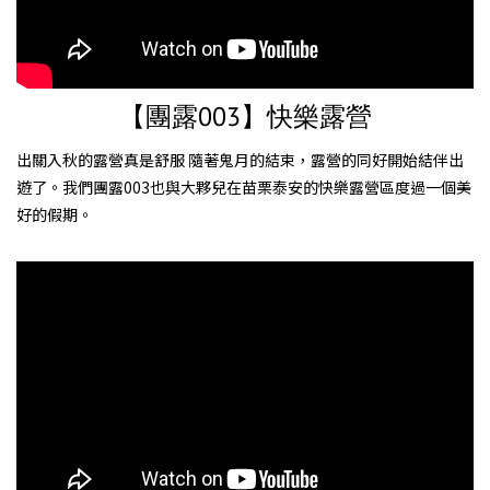
【團露003】快樂露營
出關入秋的露營真是舒服 隨著鬼月的結束，露營的同好開始結伴出
遊了。我們團露003也與大夥兒在苗栗泰安的快樂露營區度過一個美
好的假期。