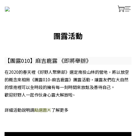
團露活動
【團露010】麻吉鹿露 《即將舉辦》
在2020的春天裡《好野人聚樂部》選定南投山林的營地，將以放空
的概念來相揪《團露010-麻吉鹿露》團露活動，讓露友們在大自然
的懷抱裡可以全時段的擁有每一刻時間來放鬆及善待自己。
歡迎好野人一起作伙身心露大解放啦~
詳細活動說明請
點選圖片
了解更多