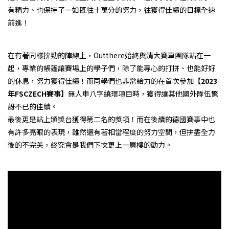
有精力、也保持了一如既往十萬分的努力，往獲得佳績的目標全速
前進！
prev
next
在有著同樣拚勁的陣線上，Outthere始終與清大賽車團隊站在一
起，專業的帳篷讓賽場上的學子們，除了能專心的打拼、也能好好
的休息，努力獲得佳績！而同學們也非常給力的在首次參加
【2023
年FSCZECH賽事】
無人車八字繞環項目時，獲得讓其他國外隊伍驚
訝不已的佳績。
最後更是站上頒獎台獲得第二名的獎項！而在後續的德國賽事中也
有許多亮眼的表現，雖然還有著相當程度的努力空間，但拚盡全力
後的不完美，終究會是我們下次更上一層樓的動力。