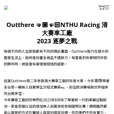
Outthere 🤜🏼🤛🏻NTHU Racing 清
大賽車工廠
2023 逐夢之戰
每個不同的人生旅程都有不同的精彩畫面，Outthere致力在提升的
露營生活上，始終是拚盡全速且不遺餘力！每當看到有著相同拚勁
的夥伴時，總是會有著惺惺相惜的感動。
prev
next
車隊
這是Outthere第二年參與清大賽車工廠的年度大事，今年
帶著
全台第一輛無人自駕學生方程式賽車🏎️，前往歐洲賽場與世界強隊
同台競爭🏆。
今年賽車工廠的同學們在2022年8月除了帶著新一代的車輛征戰歐
洲，更是突破以往的增加無人自駕技術參與國際比賽！期間雖然都
是以露營的方式在賽場上與其他國家拚搏，但同學們不但有實力、