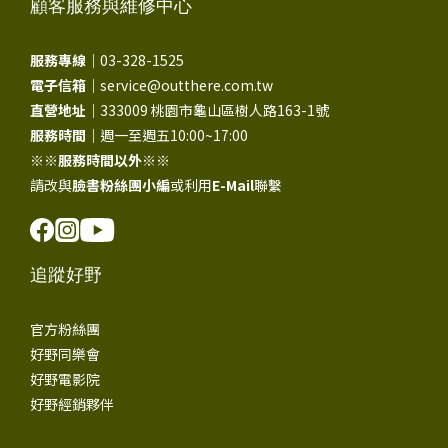
顧客服務與維修中心
服務專線｜
03-328-1525
電子信箱｜
service@outthere.com.tw
直營地址｜
333009 桃園市龜山區樹人路163-1號
服務時間｜
週一至週五10:00~17:00
※※
服務時間以外
※※
請改與
臉書粉絲團小編
或利用
E-Mail
聯繫
追蹤好野
官方粉絲團
好野同樂會
好野電影院
好野經銷夥伴