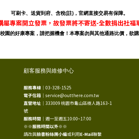
可刷卡、送貨到府、含稅(註)，官網直接交易有保障。
購屬專案開立發票，故發票將不寄送-全數捐出社福
校園的好康專案，請把握機會！本專案勿與其他通路比價，欲購
顧客服務與維修中心
服務專線｜
03-328-1525
電子信箱｜
service@outthere.com.tw
直營地址｜
333009 桃園市龜山區樹人路163-1
號
服務時間｜
週一至週五10:00~17:00
※※
服務時間以外
※※
請改與
臉書粉絲團小編
或利用
E-Mail
聯繫