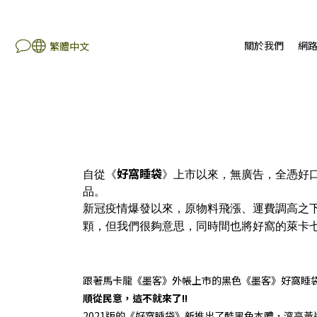
關於我們
網
繁體中文
好窩睡袋
自從《
》上市以來，無廣告，全憑好口
品。
新冠疫情爆發以來，原物料飛漲、運費調高之下，我們
顆，但我們很夠意思，同時間也將好窩的萊卡七孔
跟著馬卡龍《墨客》外帳上市的黑色《墨客》好窩睡
順從民意，這不就來了!!
2021版的《好窩睡袋》新推出了酷黑色本體，滾亮