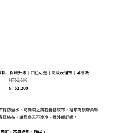
技棉｜保暖升級｜四色可選｜高級表裡布｜可機洗
NT$2,590
NT$2,200
布採防潑水、防撕裂之鑽石菱格紋布，裡布為親膚柔軟
春亞紡布，讓您冬天不冰冷、裡外都舒適。
乾即可，不易變形、跑絨。