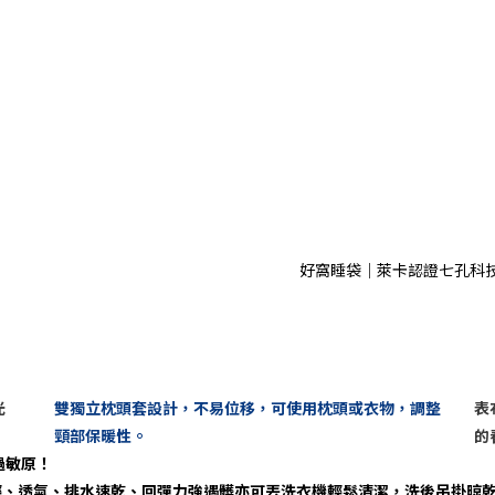
好窩睡袋｜萊卡認證七孔科
光
雙獨立枕頭套設計，不易位移，可使用枕頭或衣物，調整
表
頸部保暖性。
的
過敏原！
輕、透氣、排水速乾、回彈力強遇髒亦可丟洗衣機輕鬆清潔，洗後吊掛晾