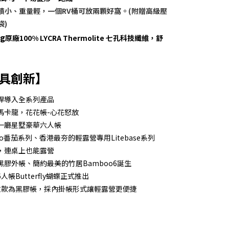
積小、重量輕，一個RV桶可放兩顆好窩。(附贈高級壓
袋)
g
原廠100% LYCRA Thermolite 七孔科技纖維，舒
獨具創新】
帳桿導入全系列產品
頌馬卡龍，花花帳-心花怒放
房一廳星墅豪華六人帳
ato番茄系列、香港最夯的輕露營專用Litebase系列
地，連桌上也能露營
》黑膠外帳、簡約最美的竹居Bamboo6誕生
人帳Butterfly蝴蝶正式推出
升級改款為黑膠帳，採內掛帳形式讓輕露營更便捷