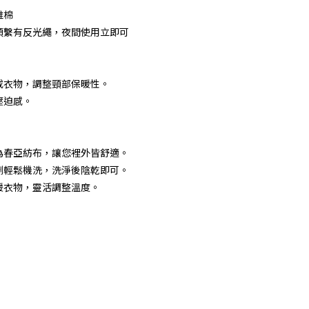
維棉
頭繫有反光繩，夜間使用立即可
或衣物，調整頸部保暖性。
壓迫感。
。
為春亞紡布，讓您裡外皆舒適。
劑輕鬆機洗，洗淨後陰乾即可。
暖衣物，靈活調整溫度。