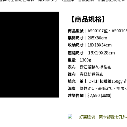
【商品規格】
商品型號｜
AS00107藍、AS0010
展開尺寸｜
205X80cm
收納尺寸｜
18X18X34cm
｜
19X19X28cm
壓縮尺寸
重量｜
1300g
表布｜
鑽石菱格防撕裂布
裡布｜
春亞紡透氣布
填充｜
萊卡七孔科技纖維150g/㎡
溫度｜
舒適8°C、最低3°C、極限-1
建議售價｜
$2,590 (單顆)