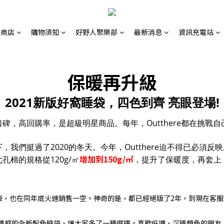
路商店
購物須知
好野人聚樂部
最新消息
資訊充電站
保暖再升級
2021新版好窩睡袋，四色到齊 亮眼登場
!
碑，高回購率，是超級明星商品。每年，Outthere都在挑戰
挺過了2020的冬天。今年，Outthere迫不得已必須反映成本
增加到150g/㎡
棉的規格從120g/㎡
，提升了保暖度，再套上
袋，也在同年底火速銷售一空。神奇的是，都已經絕版了2年，到現在客
黃邊框的全新配色睡袋，讓大家多了一種選擇。喜歡低調、沉穩顏色的朋友