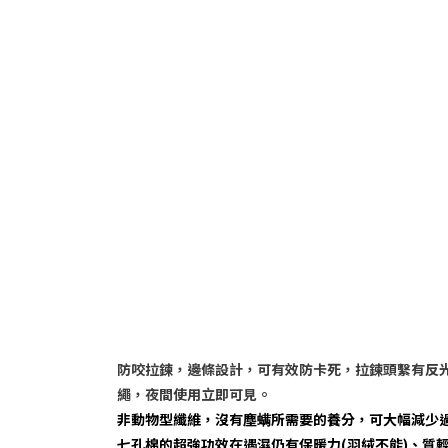
防咬拉鍊，邊條設計，可有效防卡死，拉鍊頭繫有反
繩，夜間使用立即可見。
非動物型纖維，沒有塵螨所需要的養分，可大幅減少
七孔棉的超強功效在遇濕仍有保暖力(羽絨不能)、質