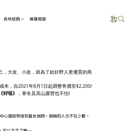
各地經銷
帳篷租借
自己，大改、小改，就為了給好野人更優質的商
，自2021年8月1日起調整售價至$2,200/
《好毯》
，寒冬及高山露營也不怕!
服中心還經常接到露友詢問，敲碗的人也不在少數。
，可以下手了喔~~