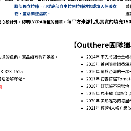
腳部獨立拉鍊，可從底部自由拉開拉鍊透氣或填入保暖衣
體
物，靈活調整溫度。
縮
每平方米都扎扎實實的填充150
心設計外，認明LYCRA授權的標章，
【Outthere團隊
些微的色偏，實品如有稍許誤差，
2014年 率先將鋁合金
2015年 首創限量版香
28-1525
2016年 屬於台灣的一
購活動解釋權。
2017年 初露首選Tom
2018年 好玩帳不只營
聲
2019年 馬卡龍《墨客
2020年 美形輕巧的塔屋6
2021年 輕營4人帳