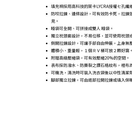
填充棉採用高科技的萊卡LYCRA授權七孔纖
防咬拉鍊、邊條設計，可有效防卡死，拉鍊
見。
睡袋可全開、可拼接成雙人 睡袋。
獨立枕頭套設計，不易位移，並可使用枕頭
側開拉鍊設計，可讓手部自由伸展，上身無
體積小、重量輕，１個ＲＶ桶可放２顆好窩
附贈高級壓縮袋，可有效壓縮20%的空間。
表布採防潑水、防撕裂之鑽石格紋布，裡布
可機洗，清洗時可裝入洗衣袋後以中性清潔
腳部獨立拉鍊，可由底部拉開拉鍊或填入保