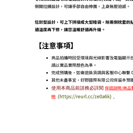
側開拉練設計，可讓手部自由伸展，上身無壓迫感。
信封型設計，可上下拼接成大型睡袋，除兩側枕套的貼
適溫度再下修，讓您溫暖舒適再升級。
【注意事項】
商品拍攝時因受環境與光線影響及電腦顯示
請以實品實際顏色為準。
完成預購後，如需退換貨請與客服中心聯繫 03-3
其他未盡事宜，好野國際有限公司保留本預
使用本商品前請務必詳閱
保固說明/商品
(https://reurl.cc/ze0a6k)
。
明