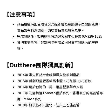
【注意事項】
商品拍攝時因受環境與光線影響及電腦顯示些微的色偏，
實品如有稍許誤差，請以實品實際顏色為準。
完成預購後，如需退換貨請與客服中心聯繫 03-328-1525
其他未盡事宜，好野國際有限公司保留本預購活動解釋
權。
【Outthere團隊獨具創新】
2014年 率先將鋁合金帳桿導入全系列產品
2015年 首創限量版香頌馬卡龍，花花帳-心花怒放
2016年 屬於台灣的一房一廳星墅豪華六人帳
2017年 初露首選Tomato番茄系列、香港最夯的輕露營專
用Litebase系列
2018年 好玩帳不只營地，連桌上也能露營