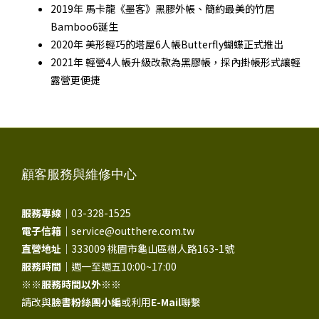
2019年 馬卡龍《墨客》黑膠外帳、簡約最美的竹居
Bamboo6誕生
2020年 美形輕巧的塔屋6人帳Butterfly蝴蝶正式推出
2021年 輕營4人帳升級改款為黑膠帳，採內掛帳形式讓輕
露營更便捷
顧客服務與維修中心
服務專線｜
03-328-1525
電子信箱｜
service@outthere.com.tw
直營地址｜
333009 桃園市龜山區樹人路163-1號
服務時間｜
週一至週五10:00~17:00
※※
服務時間以外
※※
請改與
臉書粉絲團小編
或利用
E-Mail
聯繫