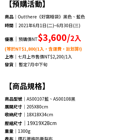
【預購活動】
商品｜
Outthere《好窩睡袋》黑色、藍色
｜
時間
2021年6月1日(二)~6月30日(三)
$3,600/
2入
｜
優惠
預購價NT
(等於NT$1,800/1入，含運費，巨划算!)
上市｜
七月上市售價NT$2,200/1入
發貨｜
暫定7月中下旬
【商品規格】
商品型號｜
AS00107藍、AS00108黑
展開尺寸｜
205X80cm
收納尺寸｜
18X18X34cm
｜
19X19X28cm
壓縮尺寸
重量｜
1300g
表布｜
鑽石菱格防撕裂布