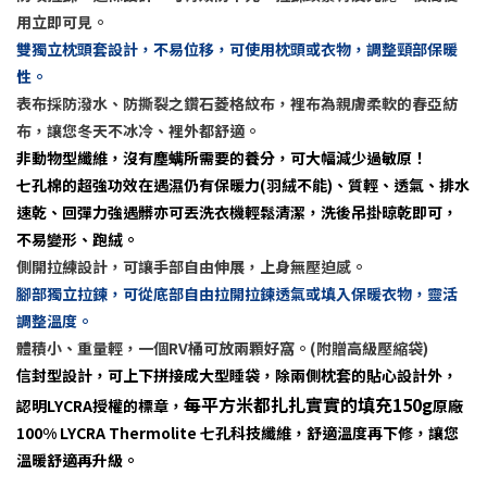
用立即可見。
雙獨立枕頭套設計，不易位移，可使用枕頭或衣物，調整頸部保暖
性。
表布採防潑水、防撕裂之鑽石菱格紋布，裡布為親膚柔軟的春亞紡
布，讓您冬天不冰冷、裡外都舒適。
非動物型纖維，沒有塵螨所需要的養分，可大幅減少過敏原！
七孔棉的超強功效在遇濕仍有保暖力(羽絨不能)、質輕、透氣、排水
速乾、回彈力強遇髒亦可丟洗衣機輕鬆清潔，洗後吊掛晾乾即可，
不易變形、跑絨。
側開拉練設計，可讓手部自由伸展，上身無壓迫感。
腳部獨立拉鍊，可從底部自由拉開拉鍊透氣或填入保暖衣物，靈活
調整溫度。
體積小、重量輕，一個RV桶可放兩顆好窩。(附贈高級壓縮袋)
信封型設計，可上下拼接成大型睡袋，除兩側枕套的貼心設計外，
每平方米都扎扎實實的填充150g
認明LYCRA授權的標章，
原廠
100% LYCRA Thermolite 七孔科技纖維，舒適溫度再下修，讓您
溫暖舒適再升級。