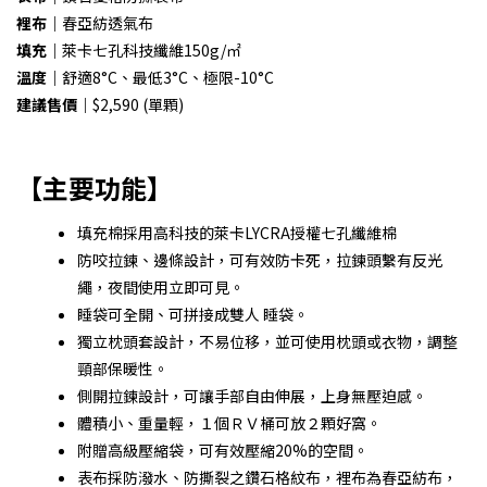
裡布｜
春亞紡透氣布
填充｜
萊卡七孔科技纖維150g/㎡
溫度｜
舒適8°C、最低3°C、極限-10°C
建議售價｜
$2,590 (單顆)
【主要功能】
填充棉採用高科技的萊卡LYCRA授權七孔纖維棉
防咬拉鍊、邊條設計，可有效防卡死，拉鍊頭繫有反光
繩，夜間使用立即可見。
睡袋可全開、可拼接成雙人 睡袋。
獨立枕頭套設計，不易位移，並可使用枕頭或衣物，調整
頸部保暖性。
側開拉鍊設計，可讓手部自由伸展，上身無壓迫感。
體積小、重量輕，１個ＲＶ桶可放２顆好窩。
附贈高級壓縮袋，可有效壓縮20%的空間。
表布採防潑水、防撕裂之鑽石格紋布，裡布為春亞紡布，