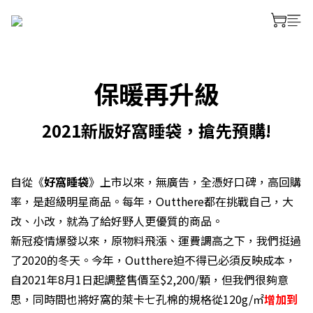
prev
next
保暖再升級
2021新版好窩睡袋，搶先預購
!
自從《
好窩睡袋
》上市以來，無廣告，全憑好口碑，高回購
率，是超級明星商品。每年，Outthere都在挑戰自己，大
改、小改，就為了給好野人更優質的商品。
新冠疫情爆發以來，原物料飛漲、運費調高之下，我們挺過
了2020的冬天。今年，Outthere迫不得已必須反映成本，
自2021年8月1日起調整售價至$2,200/顆，但我們很夠意
思，同時間也將好窩的萊卡七孔棉的規格從120g/㎡
增加到