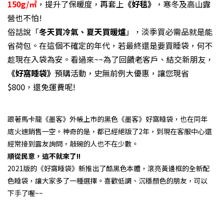
150g/㎡
，提升了保暖度，再套上
《好毯》
，寒冬及高山露
營也不怕!
俗話說「
冬天買冷氣、夏天買暖爐
」，淡季買必需品就是能
省荷包。在這個不確定的年代，若最終還是要買睡袋，何不
趁現在入袋為安。看過來~~為了回饋老客戶、結交新朋友，
《好窩睡袋》
預購活動，史無前例大優惠，讓您現省
$800，還免運費呢!
跟著馬卡龍《墨客》外帳上市的黑色《墨客》好窩睡袋，也在同年
底火速銷售一空。神奇的是，都已經絕版了2年，到現在客服中心還
經常接到露友詢問，敲碗的人也不在少數。
順從民意，這不就來了!!
2021版的《好窩睡袋》新推出了酷黑色本體，滾亮黃邊框的全新配
色睡袋，讓大家多了一種選擇。喜歡低調、沉穩顏色的朋友，可以
下手了喔~~