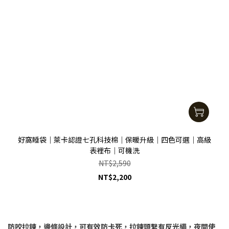
好窩睡袋｜萊卡認證七孔科技棉｜保暖升級｜四色可選｜高級
表裡布｜可機洗
NT$2,590
NT$2,200
防咬拉鍊，邊條設計，可有效防卡死，拉鍊頭繫有反光繩，夜間使