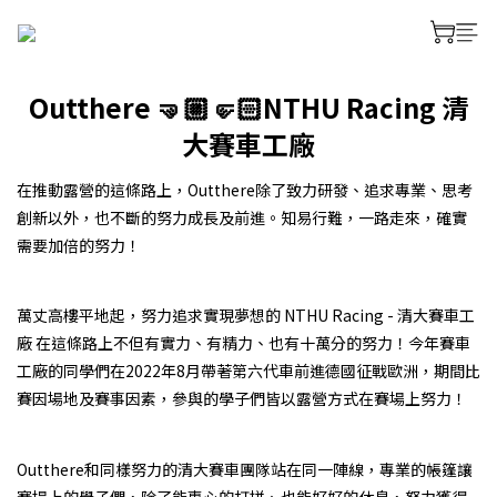
Outthere 🤜🏼🤛🏻NTHU Racing 清
大賽車工廠
在推動露營的這條路上，Outthere除了致力研發、追求專業、思考
創新以外，也不斷的努力成長及前進。知易行難，一路走來，確實
需要加倍的努力！
prev
next
萬丈高樓平地起，努力追求實現夢想的 NTHU Racing - 清大賽車工
廠 在這條路上不但有實力、有精力、也有十萬分的努力！今年賽車
工廠的同學們在2022年8月帶著第六代車前進德國征戰歐洲，期間比
賽因場地及賽事因素，參與的學子們皆以露營方式在賽場上努力！
prev
next
Outthere和同樣努力的清大賽車團隊站在同一陣線，專業的帳篷讓
賽場上的學子們，除了能專心的打拼、也能好好的休息，努力獲得