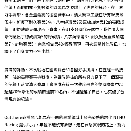
佳績！而他們亦不負眾望的以黑馬之姿躍上了世界的舞台。在世界
好手齊聚、含金量最高的德國賽事中，清大賽車工廠在所有66支隊
伍中，斬獲了耐久賽第5名、八字繞環第9及直線加速第12的亮眼成
績。即便轉戰克羅埃西亞賽事，在31支各國代表隊中，我們清大團
隊們繳出了總成績第5的好成績，八字繞環第3、耐久賽及直線加速
第7、計時賽第5、商業報告第4的優異表現，再次震驚其他隊伍，也
證明了自身實力不容小覷。
prev
next
滿滿的幹勁、不畏戰地在國際舞台和各國好手拚搏，在歷經一站接
著一站的高壓賽事挑戰後，為團隊過往的所有努力寫下了一個漂亮
的記錄！恭賀清大賽車工廠團隊在這一次難度最高的德國賽事中以
超越70%隊伍的成績擠進前20名內，不但超越了自己，也突破了台
灣現有的紀錄。
prev
next
Outthere非常開心能為在不同的專業領域上發光發熱的夥伴 NTHU
Racing 提供助力，年輕不能沒有夢想，走在夢想實現的路上，努力