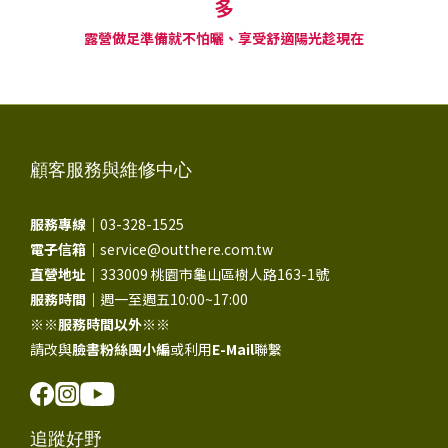
多
露營做足準備就不怕曬、享受舒適陽光趁現在
顧客服務與維修中心
服務專線｜
03-328-1525
電子信箱｜
service@outthere.com.tw
直營地址｜
333009 桃園市龜山區樹人路163-1號
服務時間｜
週一至週五10:00~17:00
※※
服務時間以外
※※
請改與
臉書粉絲團小編
或利用
E-Mail
聯繫
追蹤好野