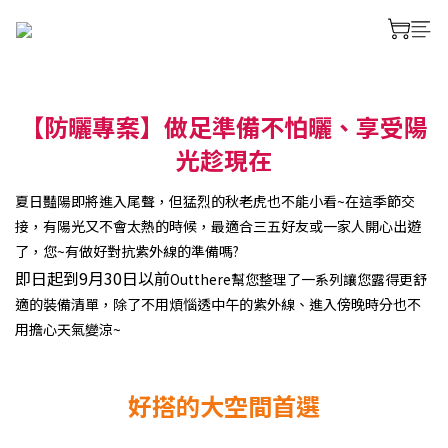
【防曬專案】做足準備不怕曬、享受陽
光趁現在
夏日豔陽即將進入尾聲，但猛烈的秋老虎也不能小看~在這季節交
接，有陽光又不會太熱的時候，最適合三五好友或一家人開心出遊
了，您~有做好對抗紫外線的準備嗎?
即日起到9月30日以前
Outthere幫您整理了一系列讓您露得更舒
適的裝備清單，除了不用煩惱透中午的紫外線、進入傍晚時分也不
用擔心天氣變涼~
好搭的大空間首選