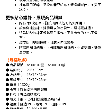
裡布採用降噪、柔軟的春亞紡布，親膚觸感佳，冬天不
冰冷。
更多貼心設計，展現商品細緻
附有2個枕頭套，拼接時兩人皆有枕頭可用。
設有側邊拉鍊，雙手可以伸出袋外，睡得更舒適。
特殊防咬拉鍊可輕鬆單手操作，不會卡卡的，也不傷
布。
袋底採用雙開拉鍊，腳底可伸出袋外。
附贈壓縮收納袋，可將睡袋壓縮收納，不占空間，攜帶
更方便。
《規格數據》---------------------
● 商品型號｜
AS00107藍、AS00109紫
● 展開尺寸｜205X80cm
● 收納尺寸｜18X18X34cm
● 壓縮尺寸｜19X19X28cm
● 重量｜1300g
● 表布｜鑽石菱格防撕裂布
● 裡布｜春亞紡透氣布
● 填充｜萊卡七孔科技纖維150g/㎡
● 溫度｜舒適8°C、最低3°C、極限-10°C
● 建議售價｜$2,590 (單顆)