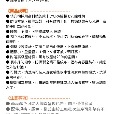
《商品說明》--------------------------
● 填充棉採用高科技的萊卡LYCRA授權七孔纖維棉
● 防咬拉鍊、邊條設計，可有效防卡死，拉鍊頭繫有反光繩，夜
間使用立即可見。
● 睡袋可全開、可拼接成雙人 睡袋。
● 獨立枕頭套設計，不易位移，並可使用枕頭或衣物，調整頸部
保暖性。
● 側開拉鍊設計，可讓手部自由伸展，上身無壓迫感。
● 體積小、重量輕，１個ＲＶ桶可放２顆好窩。
● 附贈高級壓縮袋，可有效壓縮20%的空間。
● 表布採防潑水、防撕裂之鑽石格紋布，裡布為春亞紡布，讓您
裡外皆舒適。
● 可機洗，清洗時可裝入洗衣袋後以中性清潔劑輕鬆機洗，洗淨
後陰乾即可。
● 腳部獨立拉鍊，可由底部拉開拉鍊或填入保暖衣物，靈活調整
溫度。
《注意事項》--------------------------
● 商品顏色可能因網頁呈現色差，圖片僅供參考。
● 配件規格、顏色、樣式由於工廠批次生產可能略有不