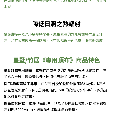
水層。
降低日照之熱輻射
帳篷直接在陽光下曝曬時間長，聚集累積的熱能會讓帳內溫度升
高，若有頂布做第一層防護，可有效降低帳內溫度，提高舒適度。
星墅/竹居《專用頂布》商品特色
量身訂做專用頂布｜
根據竹居或星墅的外帳造型特別裁縫製作，除
了貼合帳形，較為美觀外，同時也兼顧了頂布的功能。
｜
採用150D高級牛津布
由於竹居及星墅的外帳都是StayDark高科
技全遮光黑膠布，因此頂布則搭配150D的高級防水牛津布，既能搭
配又符合經濟效益。
｜
提高防水係數
雖是頂布配件，但為了發揮最佳效能，防水係數提
高到PU3000+mm，讓帳篷更能抵禦暴雨襲擊。