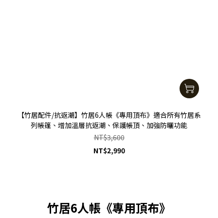
【竹居配件/抗返潮】竹居6人帳《專用頂布》適合所有竹居系
列帳篷、增加溫層抗返潮、保護帳頂、加強防曬功能
NT$3,600
NT$2,990
竹居6人帳《專用頂布》