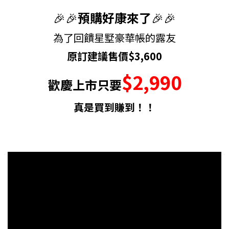
🎉🎉
預購
好康來了
🎉🎉
為了回饋
星墅豪華帳的露友
原訂建議售價$3,600
$2,990
歡慶上市只要
真是買到賺到！！