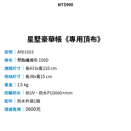
NT$990
星墅豪華帳《專用頂布》
｜
型號
AY01503
｜
帳布
聚酯纖維布 150D
｜
展開尺寸
長433x寬210 cm
｜
收納尺寸
長38x寬15 cm
｜
重量
1.5 kg
｜
防曬防水
抗UV、防水PU3000+mm
｜
配件
防水外袋1個
｜
3600元
建議售價