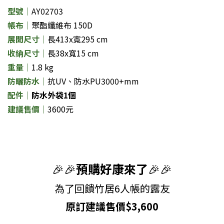
型號｜
AY02703
帳布
｜
聚酯纖維布 150D
展開尺寸
｜
長413x寬295 cm
收納尺寸
｜
長38x寬15 cm
重量
｜
1.8 kg
防曬防水
｜
抗UV、防水PU3000+mm
配件
｜
防水外袋1個
建議售價
｜
3600元
🎉🎉
預購
好康來了
🎉🎉
為了回饋竹居6人帳
的露友
原訂建議售價$3,600