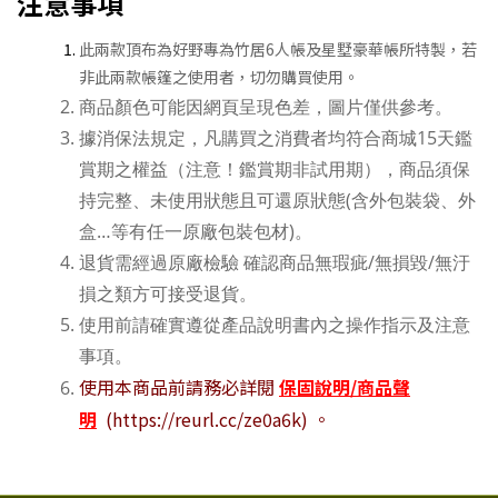
注意事項
此兩款頂布為好野專為竹居6人帳及星墅豪華帳所特製，若
非此兩款帳篷之使用者，切勿購買使用。
商品顏色可能因網頁呈現色差，圖片僅供參考。
據消保法規定，凡購買之消費者均符合商城15天鑑
賞期之權益（注意！鑑賞期非試用期），商品須保
持完整、未使用狀態且可還原狀態(含外包裝袋、外
盒…等有任一原廠包裝包材)。
退貨需經過原廠檢驗 確認商品無瑕疵/無損毀/無汙
損之類方可接受退貨。
使用前請確實遵從產品說明書內之操作指示及注意
事項。
使用本商品前請務必詳閱
保固說明/商品聲
明
(https://reurl.cc/ze0a6k) 。