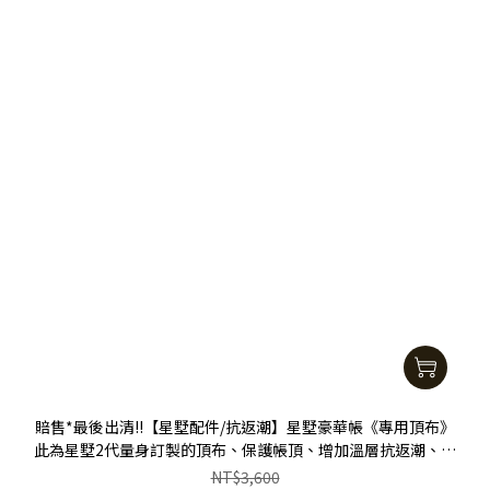
賠售*最後出清!!【星墅配件/抗返潮】星墅豪華帳《專用頂布》
此為星墅2代量身訂製的頂布、保護帳頂、增加溫層抗返潮、提
高防曬功能
NT$3,600