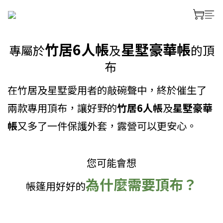
竹居6人帳
星墅豪華帳
專屬於
及
的頂
布
在竹居及星墅愛用者的敲碗聲中，終於催生了
兩款專用頂布，讓好野的
竹居6人帳
及
星墅豪華
帳
又多了一件保護外套，露營可以更安心。
prev
next
您可能會想
為什麼需要頂布？
帳篷用好好的