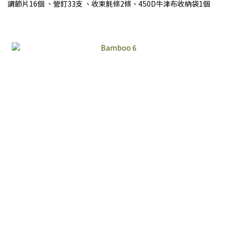
調節片16個 、營釘33支 、收束氈條2條、450D牛津布收納袋1個