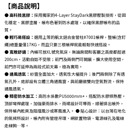
【商品說明】
● 高科技黑膠：
採用獨家的4-Layer StayDark黑膠壓製技術，從固
化穩定、黑膠塗層、帳布色著到防水處理，以確保黑膠帳布的品
質。
● 輕巧易搭設：
選用上等的航太鋁合金營柱#7001帳桿，整帳(含釘
繩)總重量僅17KG，而且只要三根帳桿就能輕鬆快速搭設。
● 寬敞舒適：
內帳可放XL號充氣床，無論房間和客廳之高度都超過
200cm，活動自如不受限；前門及兩側門可開展，擴大使用空間，
前門亦可延伸為兩段式前天幕，極為實用。
● 通風透氣：
紗窗全面加大，透氣性大幅提升；後門兩側除了有透
氣孔外，底部設有立體三角通風窗，與前廳做雙向空氣對流，保持
通風透氣。
● 精密防水加工：
高防水係數PU5000mm+，搭配防水膠條熱壓。
頂部彎桿處理，加強豪雨排水，雨裙設計可導雨，順著排出帳外，
保持帳內乾爽及阻擋風沙或寒風進入。 ● 貼心設計：以台灣在地化
的氣候所設計，帳內附有營燈吊環、網狀置物袋、電源線孔及電線
走線鉤…等。