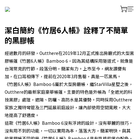
潔白簡約《竹居6人帳》詮釋了不簡單
的黑膠帳
經過數月的研發，Outthere在2019年12月正式推出房廳式的大型黑
膠帳篷《竹居6人帳》Bamboo 6，因為其結構採用隧道式，就像是
台灣常見的竹節，段落分明，簡潔有力。上市至今，網友讚譽有
加，在口耳相傳下，提前在2020年3月售罄，真是一匹黑馬。
《竹居6人帳》Bamboo 6屬於大型房廳帳，繼StarVilla星墅之後，
Outthere的最新家庭豪華帳篷。主要的特色是外帳為「全遮光的科
技黑膠」處理，遮陽、防曬、高防水是其優勢。同時採用Outthere
家族之獨特彎管及三門延展前庭設計，讓內部使用空間寬敞，大大
地提高了舒適度。
這款《竹居6人帳》Bamboo 6沒有浮誇的設計，沒有華麗的技巧，
沒有用不到的功能，一切以實用為本，落落大方，簡潔明快。與其
他黑膠帳不同的是《竹居6人帳》Bamboo 6具有性格的黑白配色，