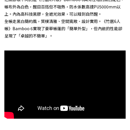
帳布外為白色，醒目百搭但不吸熱，防水係數高達PU5000mm以
上。內為高科技黑膠，全遮光效果，可以睡到自然醒。
全帳走黑白簡約風，質樸清雅、空間寬敞、設計實用。《竹居6人
帳》Bamboo 6實現了豪華帳篷的「簡單外型」，但內斂的性能卻
呈現了「卓越的不簡單」。