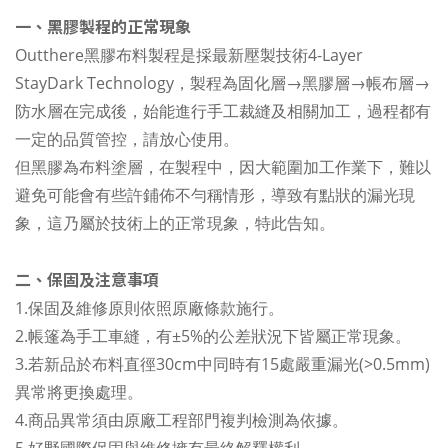
一、黑膠製程的正常現象
Outthere黑膠布料製程是採最新壓製技術4-Layer
StayDark Technology，製程為固化層→黑膠層→帳布層→
防水層在完成後，始能進行手工裁縫及相關加工，過程都有
一定的品質管控，請放心使用。
但黑膠為布料塗層，在製程中，因大範圍加工作業下，難以
避免可能會有些許鋪佈不勻稱情形，導致有點狀的漏光現
象，這乃屬於技術上的正常現象，特此告知。
二、保固及注意事項
1.保固及維修原則依照原廠條款施行。
2.帳篷為手工車縫，有±5%的公差狀況下皆屬正常現象。
3.若新品於布料直徑30cm中同時有15處嚴重漏光(>0.5mm)
異常將更換處理。
4.商品異常須由原廠工程部門複判檢測為依據。
5.好野國際保固與維修擁有最終解釋權利