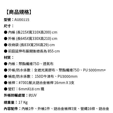
【商品規格】
型號：
AU00115
尺寸：
● 內帳 (長215X寬310X高200) cm
● 外帳 (長645X寬330X高210) cm
● 收納袋 (長83X寬29X高29) cm
● 前庭延伸布展開後總長為 855 cm
材質：
● 內帳：聚酯纖維75D、透氣布
● 外帳/防水係數：全遮光黑膠布、聚酯纖維75D、PU 5000mm+
● 帳底/防水係數： 150D牛津布、PU3000mm
● 帳桿：#7001航太鋁合金帳桿 16mm X 3支
● 營釘：6mmX18 cm 鐵
外帳防曬處理：
抗UV
：
總重量
17 Kg
內容配件：
內帳1件、外帳1件、鋁合金帳桿3支、營繩16條、鋁合金