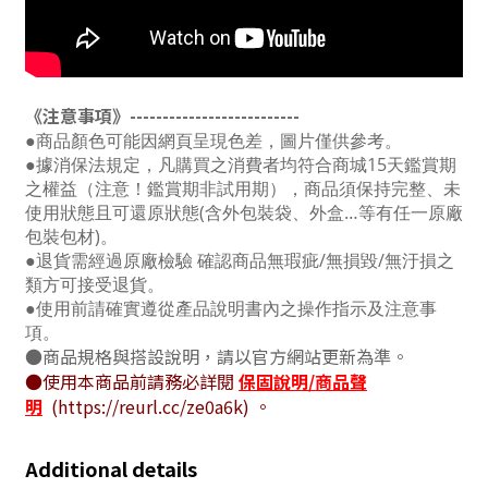
《注意事項》--------------------------
●商品顏色可能因網頁呈現色差，圖片僅供參考。
●據消保法規定，凡購買之消費者均符合商城15天鑑賞期
之權益（注意！鑑賞期非試用期），商品須保持完整、未
使用狀態且可還原狀態(含外包裝袋、外盒…等有任一原廠
包裝包材)。
●退貨需經過原廠檢驗 確認商品無瑕疵/無損毀/無汙損之
類方可接受退貨。
●使用前請確實遵從產品說明書內之操作指示及注意事
項。
●
商品規格與搭設說明，請以官方網站更新為準。
●使用本商品前請務必詳閱
保固說明/商品聲
明
(https://reurl.cc/ze0a6k) 。
Additional details