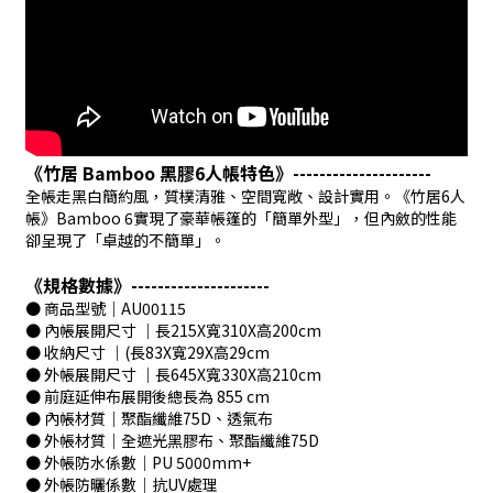
《竹居 Bamboo 黑膠6人帳特色》---------------------
全帳走黑白簡約風，質樸清雅、空間寬敞、設計實用。《竹居6人
帳》Bamboo 6實現了豪華帳篷的「簡單外型」，但內斂的性能
卻呈現了「卓越的不簡單」。
《規格數據》---------------------
● 商品型號｜AU00115
● 內帳展開尺寸 ｜長215X寬310X高200cm
● 收納尺寸 ｜(長83X寬29X高29cm
● 外帳展開尺寸 ｜長645X寬330X高210cm
● 前庭延伸布展開後總長為 855 cm
● 內帳材質｜聚酯纖維75D、透氣布
● 外帳材質｜全遮光黑膠布、聚酯纖維75D
● 外帳防水係數｜PU 5000mm+
● 外帳防曬係數｜抗UV處理