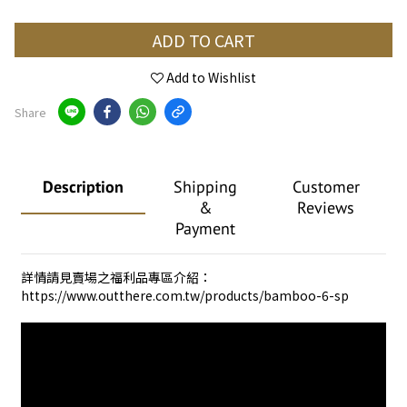
ADD TO CART
Add to Wishlist
Share
Description
Shipping
Customer
&
Reviews
Payment
詳情請見賣場之福利品專區介紹：
https://www.outthere.com.tw/products/bamboo-6-sp