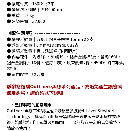
● 帳底材質｜150D牛津布
● 帳底防水係數｜PU3000mm
● 總重｜17 kg
● 建議售價｜32,000
《配件清單》--------------------------
● 帳桿∕數量｜#7001 鋁合金帳桿 16mm X 3支
● 營釘∕數量｜6mmX18 cm 鐵 X 33支
● 營繩∕數量｜實心繩16條 (附調節片)
● 內容配件｜內帳1件、外帳1件、鋁合金帳桿3支、營繩16條、
鋁合金調節片16個 、營釘33支 、收束氈條2條、450D牛津布收納
袋1個
● 前門撐桿｜須另購
感謝您選購Outthere黑膠系列產品，為避免產生誤會或
使用糾紛，請詳讀以下說明：
一、黑膠製程的正常現象
Outthere黑膠布料製程是採最新壓製技術4-Layer StayDark
Technology，製程為固化層→黑膠層→帳布層→防水層在完成
後，始能進行手工裁縫及相關加工，過程都有一定的品質管控，
請放心使用。