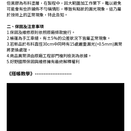
但黑膠為布料塗層，在製程中，因大範圍加工作業下，難以避免
可能會有些許鋪佈不勻稱情形，導致有點狀的漏光現象，這乃屬
於技術上的正常現象，特此告知。
二、保固及注意事項
1.保固及維修原則依照原廠條款施行。
2.帳篷為手工車縫，有±5%的公差狀況下皆屬正常現象。
3.若新品於布料直徑30cm中同時有15處嚴重漏光(>0.5mm)異常
將更換處理。
4.商品異常須由原廠工程部門複判檢測為依據。
5.好野國際保固與維修擁有最終解釋權利
《搭帳教學
》---------------------