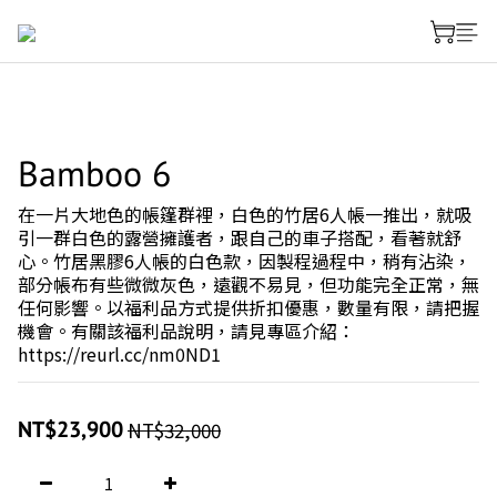
Bamboo 6
在一片大地色的帳篷群裡，白色的竹居6人帳一推出，就吸
引一群白色的露營擁護者，跟自己的車子搭配，看著就舒
心。竹居黑膠6人帳的白色款，因製程過程中，稍有沾染，
部分帳布有些微微灰色，遠觀不易見，但功能完全正常，無
任何影響。以福利品方式提供折扣優惠，數量有限，請把握
機會。有關該福利品說明，請見專區介紹：
https://reurl.cc/nm0ND1
NT$23,900
NT$32,000