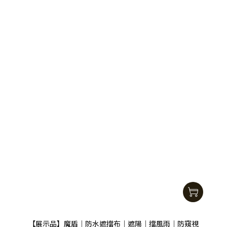
【展示品】魔盾｜防水遮擋布｜遮陽｜擋風雨｜防窺視