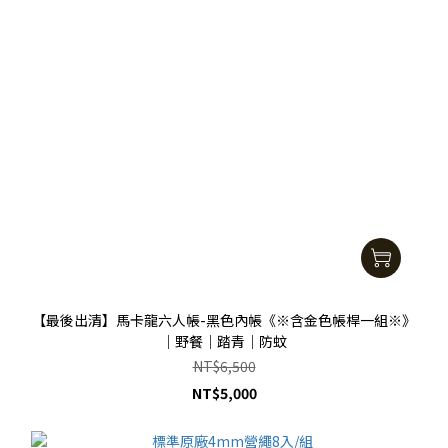
【最後出清】馬卡龍六人帳-黑色內帳《※含金色帳桿一組※》
｜野餐｜踏青｜防蚊
NT$6,500
NT$5,000