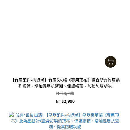
【竹居配件/抗返潮】竹居6人帳《專用頂布》適合所有竹居系
列帳篷、增加溫層抗返潮、保護帳頂、加強防曬功能
NT$3,600
NT$2,990