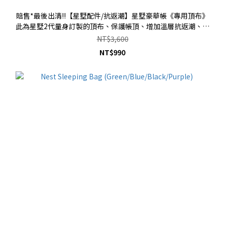
賠售*最後出清!!【星墅配件/抗返潮】星墅豪華帳《專用頂布》
此為星墅2代量身訂製的頂布、保護帳頂、增加溫層抗返潮、提
高防曬功能
NT$3,600
NT$990