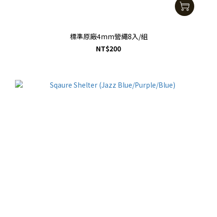
標準原廠4mm營繩8入/組
NT$200