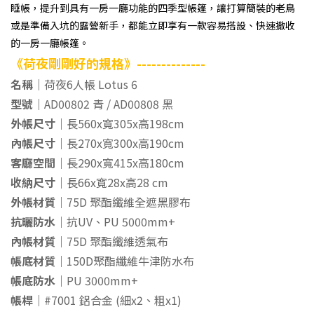
睡帳，提升到具有一房一廳功能的四季型帳篷，讓打算簡裝的老鳥
或是準備入坑的露營新手，都能立即享有一款容易搭設、快速撤收
的一房一廳帳篷。
《荷夜剛剛好的規格》--------------
名稱｜
荷夜6人帳 Lotus 6
型號｜
AD00802 青 / AD00808 黑
外帳尺寸｜
長560x寬305x高198cm
內帳尺寸｜
長270x寬300x高190cm
客廳空間｜
長290x寬415x高180cm
收納尺寸｜
長66x寬28x高28 cm
外帳材質｜
75D 聚酯纖維全遮黑膠布
抗曬防水｜
抗UV、PU 5000mm+
內帳材質｜
75D 聚酯纖維透氣布
帳底材質｜
150D聚酯纖維牛津防水布
帳底防水｜
PU 3000mm+
帳桿｜
#7001 鋁合金 (細x2、粗x1)