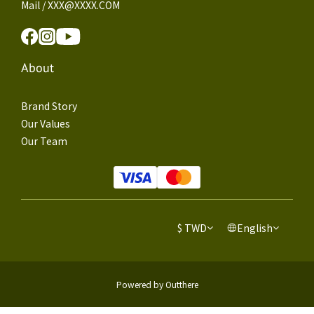
Mail / XXX@XXXX.COM
About
Brand Story
Our Values
Our Team
$
TWD
English
Powered by Outthere