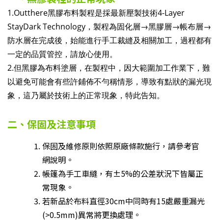
1.Outthere黑膠布料製程是採最新壓製技術4-Layer
StayDark Technology，製程為固化層→黑膠層→帳布層→
防水層在完成後，始能進行手工裁縫及相關加工，過程都有
一定的品質管控，請放心使用。
2.但黑膠為布料塗層，在製程中，因大範圍加工作業下，難
以避免可能會有些許鋪佈不勻稱情形，導致有點狀的漏光現
象，這乃屬於技術上的正常現象，特此告知。
二、保固及注意事項
保固及維修原則依照原廠條款施行，請參考官
網說明。
帳篷為手工車縫，有±5%的公差狀況下皆屬正
常現象。
若新品於布料直徑30cm中同時有15處嚴重漏光
(>0.5mm)異常將更換處理。