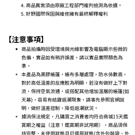
商品異常須由原廠工程部門複判檢測為依據。
好野國際保固與維修擁有最終解釋權利
【注意事項】
商品拍攝時因受環境與光線影響及電腦顯示些微的
色偏，實品如有稍許誤差，請以實品實際顏色為
準。
本產品為黑膠帳篷，帳布多層處理，防水係數高，
對於高低溫差的反應較為明顯，若沒有做好上下對
流，保持空氣流通，或搭配其他增加溫層的帳篷(如
天幕)，容易有結露返潮現象，請事先參照官網說
明，做好溫差控制，降低返潮狀況。
據消保法規定，凡購買之消費者均符合商城15天鑑
賞期之權益（注意！鑑賞期非試用期），商品須保
持完整、未使用狀態且可還原狀態(含外包裝袋、外