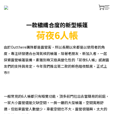
一款穠纖合度的新型帳篷
荷夜6人帳
由於Outthere團隊都是露營客，所以長期以來都是以使用者的角
度，專注研發適合台灣氣候的帳篷，陪著老朋友、新加入者，一起
探索露營帳篷裝備。素雅別緻又極具變化性的「荷夜6人帳」感謝露
友們的支持與肯定，今年我們推出第二款的新色暗夜酷黑，正式上
市!!
一般常見的6人帳都只有睡覺功能，頂多前門拉出去當簡易的前庭，
一家大小露營還是欠缺空間。一房一廳的大型帳篷，空間寬敞舒
適，但如果露營人數變少，車載空間也不大，露營很隨興，太大的