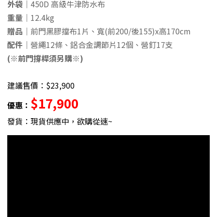
外袋｜
450D 高級牛津防水布
重量｜
12.4kg
贈品｜
前門黑膠擋布1片、寬(前200/後155)x高170cm
配件｜
營繩12條、鋁合金調節片12個、營釘17支
(※前門撐桿須另購※)
建議售價：$23,900
$17,900
優惠：
發貨：現貨供應中，欲購從速~