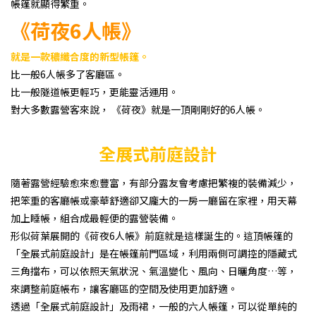
帳篷就顯得繁重。
《荷夜6人帳》
就是一款穠纖合度的新型帳篷。
比一般6人帳多了客廳區。
比一般隧道帳更輕巧，更能靈活運用。
對大多數露營客來說， 《荷夜》就是一頂剛剛好的6人帳。
全展式前庭設計
隨著露營經驗愈來愈豐富，有部分露友會考慮把繁複的裝備減少，
把笨重的客廳帳或豪華舒適卻又龐大的一房一廳留在家裡，用天幕
加上睡帳，組合成最輕便的露營裝備。
形似荷葉展開的《荷夜6人帳》前庭就是這樣誕生的。這頂帳篷的
「全展式前庭設計」是在帳篷前門區域，利用兩側可調控的隱藏式
三角擋布，可以依照天氣狀況、氣溫變化、風向、日曬角度…等，
來調整前庭帳布，讓客廳區的空間及使用更加舒適。
透過「全展式前庭設計」及雨裙，一般的六人帳篷，可以從單純的