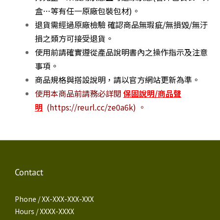
盒…等有任一原廠包裝包材)。
退貨需經過原廠檢驗 確認商品無瑕疵/無損毀/無汙
損之類方可接受退貨。
使用前請確實遵從產品說明書內之操作指示及注意
事項。
商品規格與搭設說明，請以官方網站更新為準。
使用本商品前請務必詳閱
保固說明/商品聲
明
(https://reurl.cc/ze0a6k) 。
Contact
Phone / XX-XXX-XXX-XXX
Hours / XXXX-XXXX