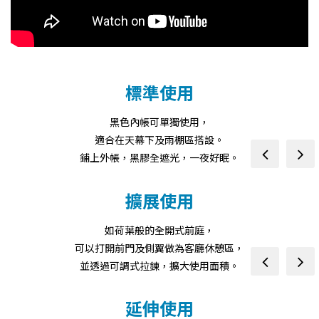
prev
next
標準使用
黑色內帳可單獨使用，
適合在天幕下及雨棚區搭設。
prev
next
鋪上外帳，黑膠全遮光，一夜好眠。
擴展使用
如荷葉般的全開式前庭，
可以打開前門及側翼做為客廳休憩區，
prev
next
並透過可調式拉鍊，擴大使用面積。
延伸使用