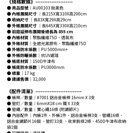
《規格數據》---------------------
● 商品型號｜
AU00103 鈦黑色
● 內帳展開尺寸 ｜
長215X寬310X高200cm
● 收納尺寸 ｜
長83X寬29X高29cm
● 外帳展開尺寸 ｜
長645X寬330X高210cm
●
前庭延伸布展開後總長為 855 cm
● 內帳材質｜
聚酯纖維75D、透氣布
● 外帳材質｜
全遮光黑膠布、聚酯纖維75D
● 外帳防水係數｜
PU 5000mm+
● 外帳防曬係數｜
抗UV處理
● 帳底材質｜
150D牛津布
● 帳底防水係數｜
PU3000mm
● 總重｜
17 kg
● 建議售價｜
32,000
《配件清單》--------------------------
● 帳桿∕數量｜#7001 鋁合金帳桿 16mm X 3支
● 營釘∕數量｜6mmX18 cm 鐵 X 33支
● 營繩∕數量｜實心繩16條 (附調節片)
● 內容配件｜內帳1件、外帳1件、鋁合金帳桿3支、營繩16條、
鋁合金調節片16個 、營釘33支 、收束氈條2條、450D牛津布收納
袋1個