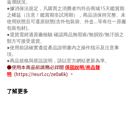
返潮狀況。
●據消保法規定，凡購買之消費者均符合商城15天鑑賞期
之權益（注意！鑑賞期非試用期），商品須保持完整、未
使用狀態且可還原狀態(含外包裝袋、外盒…等有任一原廠
包裝包材)。
●退貨需經過原廠檢驗 確認商品無瑕疵/無損毀/無汙損之
類方可接受退貨。
●使用前請確實遵從產品說明書內之操作指示及注意事
項。
●商品規格與搭設說明，請以官方網站更新為準。
●使用本商品前請務必詳閱
保固說明/商品聲
明
(https://reurl.cc/ze0a6k) 。
了解更多