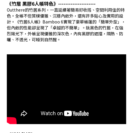
《竹居 黑膠6人帳特色》---------------------
Outthere的竹居系列，一直延續著簡易好收搭、空間利用佳的特
色。全帳不但質樸優雅、沉穩內斂外，還有許多貼心及實用的設
計。《竹居6人帳》Bamboo 6實現了豪華帳篷的「簡單外型」，
但內斂的性能卻呈現了「卓越的不簡單」。鈦黑色的竹居，在強
烈陽光下，外帳呈現優雅的深灰色，內有黑膠的遮擋，隔熱、防
曬、不透光，可睡到自然醒。