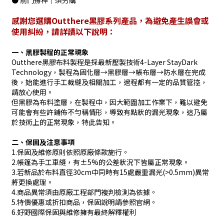
● 前門撐桿｜須另購
感謝您選購Outthere黑膠系列產品，為避免產生誤會或
使用糾紛，請詳讀以下說明：
一、黑膠製程的正常現象
Outthere黑膠布料製程是採最新壓製技術4-Layer StayDark
Technology，製程為固化層→黑膠層→帳布層→防水層在完成
後，始能進行手工裁縫及相關加工，過程都有一定的品質管控，
請放心使用。
但黑膠為布料塗層，在製程中，因大範圍加工作業下，難以避免
可能會有些許鋪佈不勻稱情形，導致有點狀的漏光現象，這乃屬
於技術上的正常現象，特此告知。
二、保固及注意事項
1.保固及維修原則依照原廠條款施行。
2.帳篷為手工車縫，有±5%的公差狀況下皆屬正常現象。
3.若新品於布料直徑30cm中同時有15處嚴重漏光(>0.5mm)異常
將更換處理。
4.商品異常須由原廠工程部門複判檢測為依據。
5.特價優惠或折扣商品，保固說明請參照官網。
6.好野國際保固與維修擁有最終解釋權利