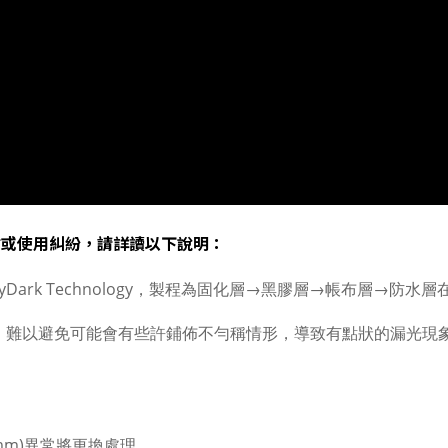
誤會或使用糾紛，請詳讀以下說明：
 StayDark Technology，製程為固化層→黑膠層→帳布
，難以避免可能會有些許鋪佈不勻稱情形，導致有點狀的漏光現
。
。
5mm)異常將更換處理。