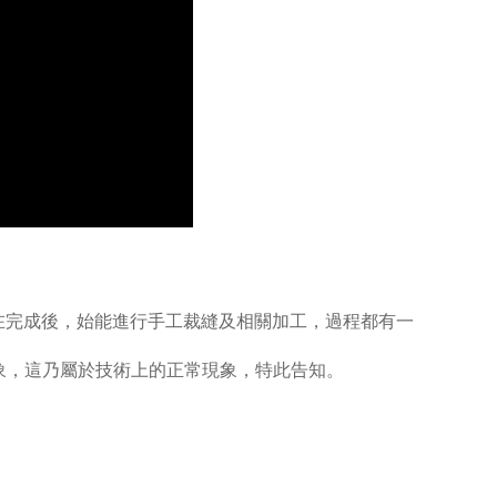
層→防水層在完成後，始能進行手工裁縫及相關加工，過程都有一
象，這乃屬於技術上的正常現象，特此告知。