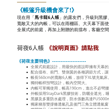
《帳篷升級機會來了!》
馬卡龍6人帳
現在用「
」的露友們，升級到黑膠
寬敞又大的內帳，可以在雨棚區、大天幕下面使
全展式的前庭，再加上附贈的前擋布，客廳空間
荷夜6人帳
《說明頁面》請點我
《荷夜主要特色》--------------------
全展式前庭設計，用最快的搭設即擁有天幕的
配合擋布、前門、雙側翼的各種調節方式，讓
帳長560cm的寬敞6人帳，放得下XL號充氣床
獨特帳桿預彎設計，帳內空間大。
內帳可單獨使用，帳高190cm，進出不必彎
外帳採用StayDark黑膠技術，防曬全遮光，
黑膠及多重防水處理，防水係數高達PU5000
獨家梯形雙撐條透氣孔及後門三角立體透氣窗