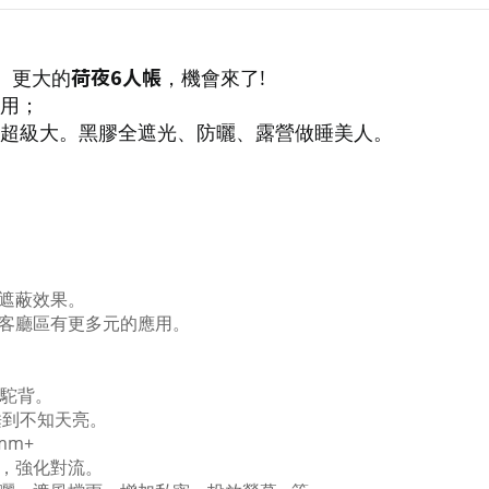
荷夜6人帳
、更大的
，機會來了!
用；
超級大。
黑膠全遮光、防曬、露營做睡美人。
遮蔽效果。
客廳區有更多元的應用。
。
腰駝背。
睡到不知天亮。
mm+
，強化對流。