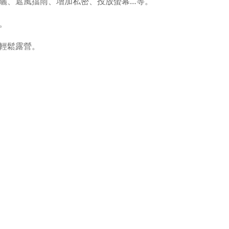
曬、遮風擋雨、增加私密、投放螢幕…等。
。
輕鬆露營。