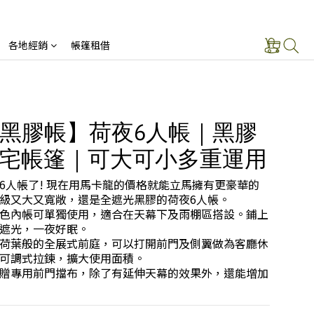
各地經銷
帳篷租借
黑膠帳】荷夜6人帳｜黑膠
宅帳篷｜可大可小多重運用
6人帳了! 現在用馬卡龍的價格就能立馬擁有更豪華的
級又大又寬敞，還是全遮光黑膠的荷夜6人帳。
色內帳可單獨使用，適合在天幕下及雨棚區搭設。鋪上
遮光，一夜好眠。
荷葉般的全展式前庭，可以打開前門及側翼做為客廳休
可調式拉鍊，擴大使用面積。
贈專用前門擋布，除了有延伸天幕的效果外，還能增加