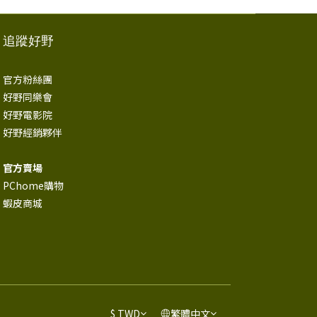
追蹤好野
官方粉絲團
好野同樂會
好野電影院
好野經銷夥伴
官方賣場
PChome購物
蝦皮商城
$
TWD
繁體中文