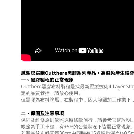
感謝您選購Outthere黑膠系列產品，為避免產生
一、黑膠製程的正常現象
Outthere黑膠布料製程是採最新壓製技術4-Layer
定的品質管控，請放心使用。
但黑膠為布料塗層，在製程中，因大範圍加工作業下
二、保固及注意事項
保固及維修原則依照原廠條款施行，請參考官網說明
帳篷為手工車縫，有±5%的公差狀況下皆屬正常現象
若新品於布料直徑30cm中同時有15處嚴重漏光(>0.