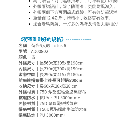
獨門贈品「前門黑膠擋布」，可單獨使用在防
外帳雨裙設計，除了防雨潑，更能防風灌入。
外帳兩側下方可調節式織帶，可有效防範返潮
重量僅12.4公斤，體積小，收搭更有效率。
適合老鳥簡裝、一打多的媽咪及情侶夫妻檔的
《荷夜剛剛好的規格》--------------
名稱｜
荷夜6人帳 Lotus 6
型號｜
AD00802
顏色｜
青
外帳尺寸｜
長560x寬305x高198cm
內帳尺寸｜
長270x寬300x高190cm
客廳空間｜
長290x寬415x高180cm
前庭遮擋布掛上後長可超過800cm
收納尺寸｜
長66x寬28x高28 cm
外帳材質｜
75D 聚酯纖維全遮黑膠布
抗曬防水｜
抗UV、PU 5000mm+
內帳材質｜
75D 聚酯纖維透氣布
帳底材質｜
150D聚酯纖維牛津防水布
帳底防水｜
PU 3000mm+