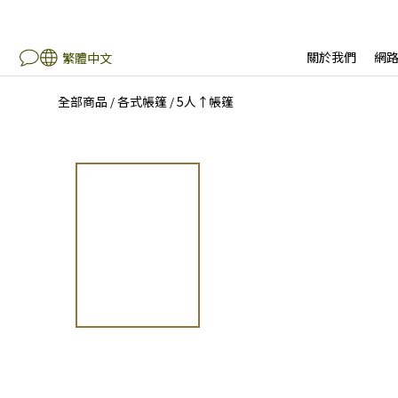
關於我們
網
繁體中文
全部商品
各式帳篷
5人↑帳篷
/
/