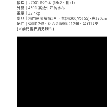
帳桿｜
#7001 鋁合金 (細x2、粗x1)
外袋｜
450D 高級牛津防水布
重量｜
12.4kg
贈品｜
前門黑膠擋布1片、寬(前200/後155)x高170c
配件｜
營繩12條、鋁合金調節片12個、營釘17支
(※前門撐桿須另購※)