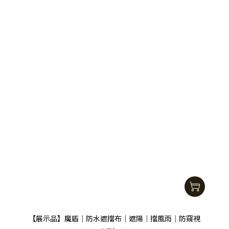
【展示品】魔盾｜防水遮擋布｜遮陽｜擋風雨｜防窺視