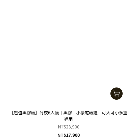
【超值黑膠帳】荷夜6人帳｜黑膠｜小豪宅帳篷｜可大可小多重
運用
NT$23,900
NT$17,900