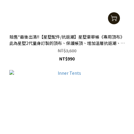
賠售*最後出清!!【星墅配件/抗返潮】星墅豪華帳《專用頂布》
此為星墅2代量身訂製的頂布、保護帳頂、增加溫層抗返潮、提
高防曬功能
NT$3,600
NT$990