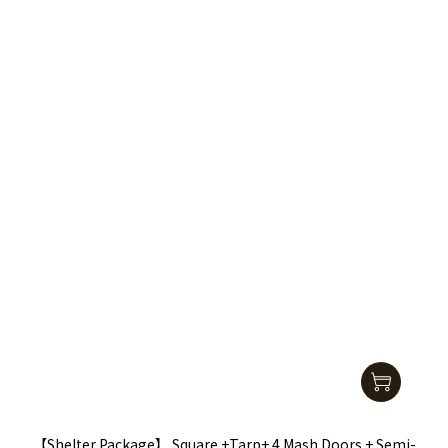
【Shelter Package】 Square +Tarp+ 4 Mash Doors + Semi-