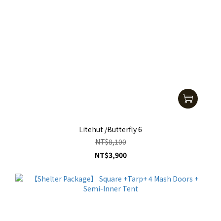
Litehut /Butterfly 6
NT$8,100
NT$3,900