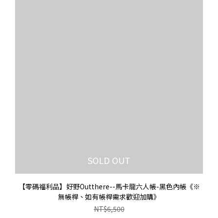
SOLD OUT
【零碼福利品】好野Outthere--馬卡龍六人帳-黑色內帳《※
無帳桿、如有帳桿需求歡迎加購》
NT$6,500