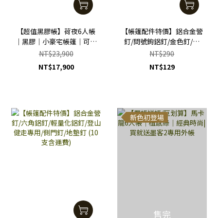
【超值黑膠帳】荷夜6人帳
【帳篷配件特價】鋁合金營
｜黑膠｜小豪宅帳篷｜可大
釘/問號鉤鋁釘/金色釘/銀
可小多重運用
色釘/輕量化鋁釘/登山健走
NT$23,900
NT$290
專用/側門釘/地墊釘 (10支
NT$17,900
NT$129
含運費)
新色初登場
售完