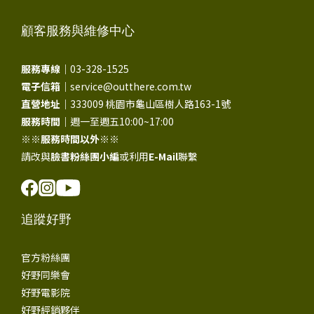
顧客服務與維修中心
服務專線｜
03-328-1525
電子信箱｜
service@outthere.com.tw
直營地址｜
333009 桃園市龜山區樹人路163-1號
服務時間｜
週一至週五10:00~17:00
※※
服務時間以外
※※
請改與
臉書粉絲團小編
或利用
E-Mail
聯繫
追蹤好野
官方粉絲團
好野同樂會
好野電影院
好野經銷夥伴