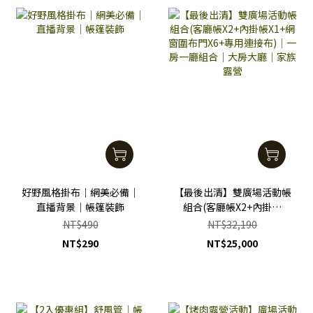
好野風格掛布｜網美必備｜
【最後出清】雙廣場活動帳
直播背景｜帳篷裝飾
組合(客廳帳X2+內掛帳
X1+網窗圍布門X6+專用連
NT$490
NT$32,190
接布)｜一房一廳組合｜大
NT$290
NT$25,000
房大廳｜家族露營