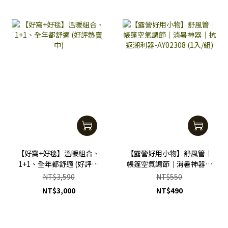
【好窩+好毯】溫暖組合、
【露營好用小物】舒風管｜
1+1、全年都舒適 (好評熱
帳篷空氣調節｜消暑神器｜
賣中)
抗返潮利器-AY02308 (1入/
NT$3,590
NT$550
組)
NT$3,000
NT$490