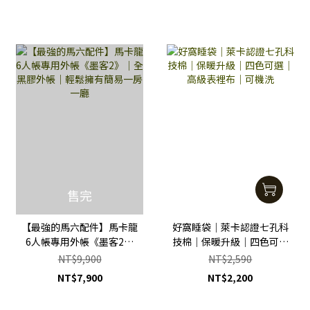
售完
【最強的馬六配件】馬卡龍
好窩睡袋｜萊卡認證七孔科
6人帳專用外帳《墨客2》
技棉｜保暖升級｜四色可選
｜全黑膠外帳｜輕鬆擁有簡
｜高級表裡布｜可機洗
NT$9,900
NT$2,590
易一房一廳
NT$7,900
NT$2,200