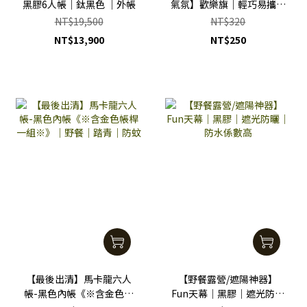
黑膠6人帳｜鈦黑色 ｜外帳
氣氛】歡樂旗｜輕巧易攜又
防水｜配色時尚｜氛圍營造
NT$19,500
NT$320
｜優惠特價 買一送一
NT$13,900
NT$250
【最後出清】馬卡龍六人
【野餐露營/遮陽神器】
帳-黑色內帳《※含金色帳
Fun天幕｜黑膠｜遮光防曬