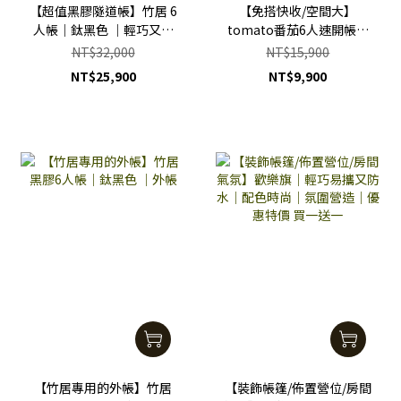
【超值黑膠隧道帳】竹居 6
【免搭快收/空間大】
人帳｜鈦黑色 ｜輕巧又好
tomato番茄6人速開帳篷
搭好收
｜拋帳｜快速搭帳
NT$32,000
NT$15,900
NT$25,900
NT$9,900
【竹居專用的外帳】竹居
【裝飾帳篷/佈置營位/房間