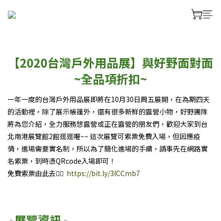
【2020台灣戶外用品展】與好野面對面
~全品項折扣~
一年一度的台灣戶外用品展即將在10月30日周五展開，在為期四天
的活動裡，除了展示帳篷外，還有很多新鮮的露營小物，好野團隊
將為您介紹，全力服務想露營或正在露營的朋友們，歡迎大家到台
北南港展覽館2館逛逛喔~~ 這次展覽可索票免費入場，但因應疫
情，進場需要實名制，所以為了簡化進場的手續，請事先在網路實
名索票，到時憑QRcode入場即可！
免費索票由此去👉🏼
https://bit.ly/3lCCmb7
展覽資訊