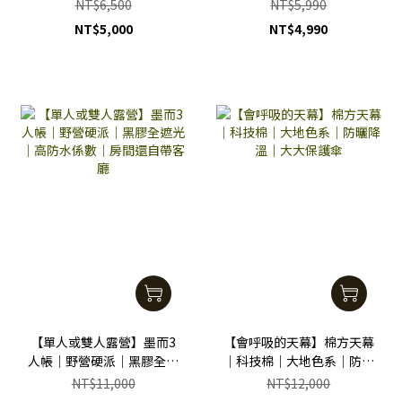
桿一組※》｜野餐｜踏青｜
｜防水係數高
NT$6,500
NT$5,990
防蚊
NT$5,000
NT$4,990
【單人或雙人露營】墨而3
【會呼吸的天幕】棉方天幕
人帳｜野營硬派｜黑膠全遮
｜科技棉｜大地色系｜防曬
光｜高防水係數｜房間還自
降溫｜大大保護傘
NT$11,000
NT$12,000
帶客廳