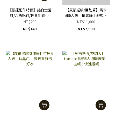
【帳篷配件特價】鋁合金營
【買帳送帳/巨划算】馬卡
釘/六角鋁釘/輕量化鋁釘/
龍6人帳｜植感綠｜經典時
登山健走專用/側門釘/地墊
尚| 買就送墨客2專用外帳
NT$290
NT$11,000
釘 (10支含運費)
NT$149
NT$7,900