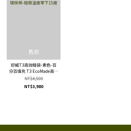
售完
好威T3高效睡袋-紫色-百
分百填充 T3 EcoMade高科
技環保棉-極限溫度零下15
NT$4,500
度
NT$3,980