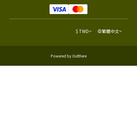
$
TWD
繁體中文
Powered by Outthere