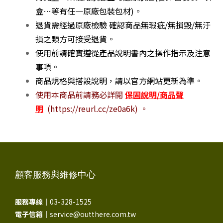
盒…等有任一原廠包裝包材)。
退貨需經過原廠檢驗 確認商品無瑕疵/無損毀/無汙
損之類方可接受退貨。
使用前請確實遵從產品說明書內之操作指示及注意
事項。
商品規格與搭設說明，請以官方網站更新為準。
使用本商品前請務必詳閱
保固說明/商品聲
明
(https://reurl.cc/ze0a6k) 。
顧客服務與維修中心
服務專線｜
03-328-1525
電子信箱｜
service@outthere.com.tw