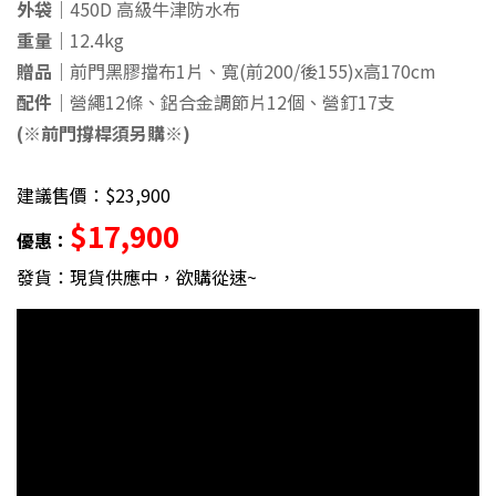
外袋｜
450D 高級牛津防水布
重量｜
12.4kg
贈品｜
前門黑膠擋布1片、寬(前200/後155)x高170cm
配件｜
營繩12條、鋁合金調節片12個、營釘17支
(※前門撐桿須另購※)
建議售價：$23,900
$17,900
優惠：
發貨：現貨供應中，欲購從速~