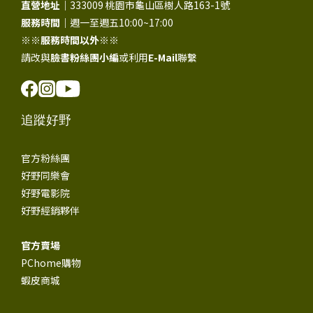
直營地址｜
333009 桃園市龜山區樹人路163-1號
服務時間｜
週一至週五10:00~17:00
※※
服務時間以外
※※
請改與
臉書粉絲團小編
或利用
E-Mail
聯繫
追蹤好野
官方粉絲團
好野同樂會
好野電影院
好野經銷夥伴
官方賣場
PChome購物
蝦皮商城