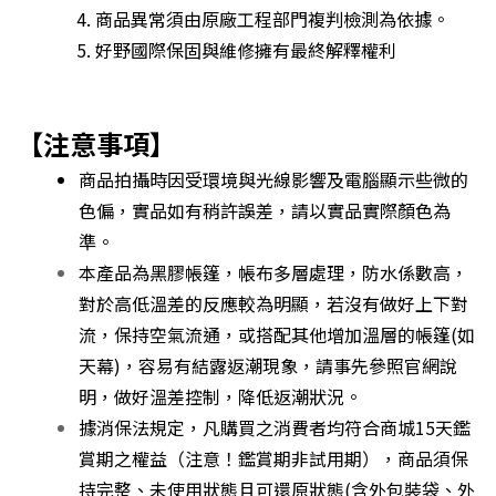
商品異常須由原廠工程部門複判檢測為依據。
好野國際保固與維修擁有最終解釋權利
【注意事項】
商品拍攝時因受環境與光線影響及電腦顯示些微的
色偏，實品如有稍許誤差，請以實品實際顏色為
準。
本產品為黑膠帳篷，帳布多層處理，防水係數高，
對於高低溫差的反應較為明顯，若沒有做好上下對
流，保持空氣流通，或搭配其他增加溫層的帳篷(如
天幕)，容易有結露返潮現象，請事先參照官網說
明，做好溫差控制，降低返潮狀況。
據消保法規定，凡購買之消費者均符合商城15天鑑
賞期之權益（注意！鑑賞期非試用期），商品須保
持完整、未使用狀態且可還原狀態(含外包裝袋、外