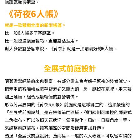
帳篷就顯得繁重。
《荷夜6人帳》
就是一款穠纖合度的新型帳篷。
比一般6人帳多了客廳區。
比一般隧道帳更輕巧，更能靈活運用。
對大多數露營客來說， 《荷夜》就是一頂剛剛好的6人帳。
全展式前庭設計
隨著露營經驗愈來愈豐富，有部分露友會考慮把繁複的裝備減少，
把笨重的客廳帳或豪華舒適卻又龐大的一房一廳留在家裡，用天幕
加上睡帳，組合成最輕便的露營裝備。
形似荷葉展開的《荷夜6人帳》前庭就是這樣誕生的。這頂帳篷的
「全展式前庭設計」是在帳篷前門區域，利用兩側可調控的隱藏式
三角擋布，可以依照天氣狀況、氣溫變化、風向、日曬角度…等，
來調整前庭帳布，讓客廳區的空間及使用更加舒適。
透過「全展式前庭設計」及雨裙，一般的六人帳篷，可以從單純的