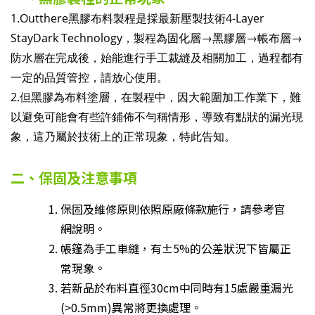
1.Outthere黑膠布料製程是採最新壓製技術4-Layer
StayDark Technology，製程為固化層→黑膠層→帳布層→
防水層在完成後，始能進行手工裁縫及相關加工，過程都有
一定的品質管控，請放心使用。
2.但黑膠為布料塗層，在製程中，因大範圍加工作業下，難
以避免可能會有些許鋪佈不勻稱情形，導致有點狀的漏光現
象，這乃屬於技術上的正常現象，特此告知。
二、保固及注意事項
保固及維修原則依照原廠條款施行，請參考官
網說明。
帳篷為手工車縫，有±5%的公差狀況下皆屬正
常現象。
若新品於布料直徑30cm中同時有15處嚴重漏光
(>0.5mm)異常將更換處理。