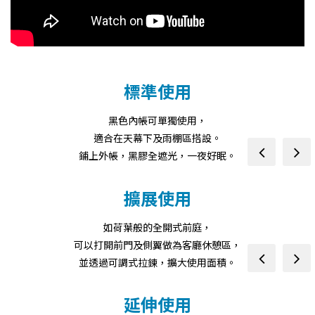
prev
next
標準使用
黑色內帳可單獨使用，
適合在天幕下及雨棚區搭設。
prev
next
鋪上外帳，黑膠全遮光，一夜好眠。
擴展使用
如荷葉般的全開式前庭，
可以打開前門及側翼做為客廳休憩區，
prev
next
並透過可調式拉鍊，擴大使用面積。
延伸使用