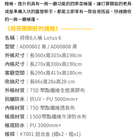
睡帳，提升到具有一房一廳功能的四季型帳篷，讓打算簡裝的老鳥
或是準備入坑的露營新手，都能立即享有一款容易搭設、快速撤收
的一房一廳帳篷。
《荷夜剛剛好的規格》--------------
名稱｜
荷夜6人帳 Lotus 6
型號｜
AD00802 青 / AD00808 黑
外帳尺寸｜
長560x寬305x高198cm
內帳尺寸｜
長270x寬300x高190cm
客廳空間｜
長290x寬415x高180cm
收納尺寸｜
長66x寬28x高28 cm
外帳材質｜
75D 聚酯纖維全遮黑膠布
抗曬防水｜
抗UV、PU 5000mm+
內帳材質｜
75D 聚酯纖維透氣布
帳底材質｜
150D聚酯纖維牛津防水布
帳底防水｜
PU 3000mm+
帳桿｜
#7001 鋁合金 (細x2、粗x1)