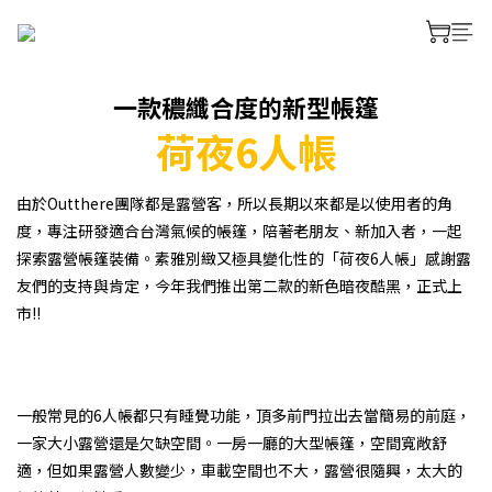
一款穠纖合度的新型帳篷
荷夜6人帳
由於Outthere團隊都是露營客，所以長期以來都是以使用者的角
度，專注研發適合台灣氣候的帳篷，陪著老朋友、新加入者，一起
探索露營帳篷裝備。素雅別緻又極具變化性的「荷夜6人帳」感謝露
友們的支持與肯定，今年我們推出第二款的新色暗夜酷黑，正式上
市!!
一般常見的6人帳都只有睡覺功能，頂多前門拉出去當簡易的前庭，
一家大小露營還是欠缺空間。一房一廳的大型帳篷，空間寬敞舒
適，但如果露營人數變少，車載空間也不大，露營很隨興，太大的