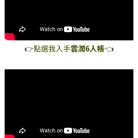
👉️
點選我入手
雲濶6人帳
👈️