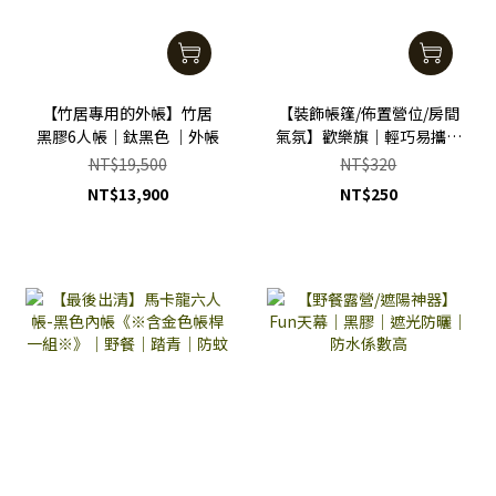
【竹居專用的外帳】竹居
【裝飾帳篷/佈置營位/房間
黑膠6人帳｜鈦黑色 ｜外帳
氣氛】歡樂旗｜輕巧易攜又
防水｜配色時尚｜氛圍營造
NT$19,500
NT$320
｜優惠特價 買一送一
NT$13,900
NT$250