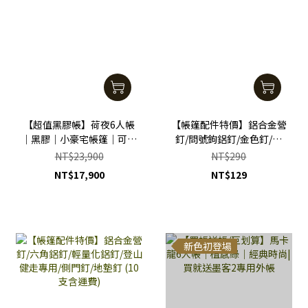
【超值黑膠帳】荷夜6人帳
【帳篷配件特價】鋁合金營
｜黑膠｜小豪宅帳篷｜可大
釘/問號鉤鋁釘/金色釘/銀
可小多重運用
色釘/輕量化鋁釘/登山健走
NT$23,900
NT$290
專用/側門釘/地墊釘 (10支
NT$17,900
NT$129
含運費)
新色初登場