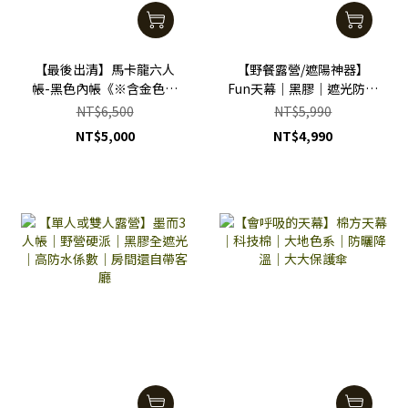
【最後出清】馬卡龍六人
【野餐露營/遮陽神器】
帳-黑色內帳《※含金色帳
Fun天幕｜黑膠｜遮光防曬
桿一組※》｜野餐｜踏青｜
｜防水係數高
NT$6,500
NT$5,990
防蚊
NT$5,000
NT$4,990