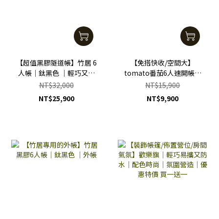
【超值黑膠隧道帳】竹居 6
【免搭快收/空間大】
人帳｜鈦黑色 ｜輕巧又好
tomato番茄6人速開帳篷
搭好收
｜拋帳｜快速搭帳
NT$32,000
NT$15,900
NT$25,900
NT$9,900