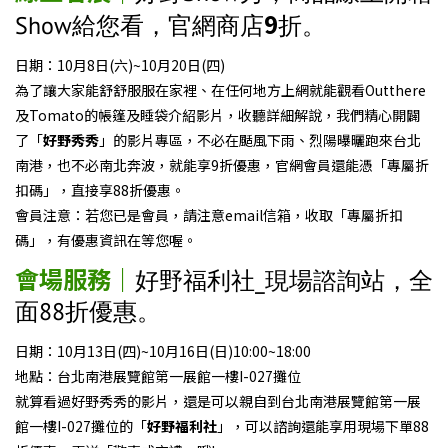
9
Show給您看，官網商店
折。
日期：10月8日(六)~10月20日(四)
為了讓大家能舒舒服服在家裡、在任何地方上網就能觀看Outthere
及Tomato的帳篷及睡袋介紹影片，收聽詳細解說，我們精心開闢
了「
好野秀秀
」的影片專區，不必在颳風下雨、烈陽曝曬跑來台北
南港，也不必南北奔波，就能享9折優惠，官網會員還能憑「專屬折
扣碼」，直接享88折優惠。
會員注意：若您已是會員，請注意email信箱，收取「專屬折扣
碼」，有優惠資訊在等您喔。
會場服務｜
好野福利社_現場諮詢站，全
面88折優惠。
日期：10月13日(四)~10月16日(日)10:00~18:00
地點：台北南港展覽館第一展館一樓I-027攤位
就算看過好野秀秀的影片，還是可以親自到台北南港展覽館第一展
館一樓I-027攤位的「
好野福利社
」，可以諮詢還能享用現場下單88