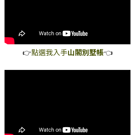
👉️
點選我入
手
山
閣
別墅帳
👈️