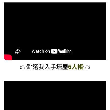
👉️
點選我入手
塔屋
6人帳
👈️