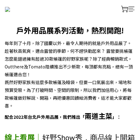
戶外用品展系列活動，熱烈開跑!
每年到了十月，除了國慶以外，最令人期待的就是戶外用品展了。
趁著秋高氣爽，適合露營的季節，何不趕快動起來？ 露營要挑帳篷
怎麼能錯過擁有超過30款帳篷的好野家族呢？除了經典暢銷款式，
Outthere及Tomato陸續推出不少新款，每頂都有亮點，總有一頂
帳篷適合您！
既然好野家族有這麼多款帳篷及睡袋，但要一口氣展出來，場地和
預算受限。為了打破時間、空間的限制，所以我們加倍用心，將每
款帳篷做好解說、開箱，再把優惠回饋給消費者，這才能大家都歡
喜。
兩道主菜
配合2022年台北戶外用品展，我們推出「
」：
線上看展｜
好野Show秀，商品線上開箱