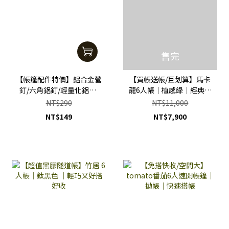
售完
【帳篷配件特價】鋁合金營
【買帳送帳/巨划算】馬卡
釘/六角鋁釘/輕量化鋁釘/
龍6人帳｜植感綠｜經典時
登山健走專用/側門釘/地墊
尚| 買就送墨客2專用外帳
NT$290
NT$11,000
釘 (10支含運費)
NT$149
NT$7,900