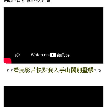
折優惠，再送「歡喜成交禮」哦!
看完影片快點我
入手
山閣
別墅帳
👉️
👈️