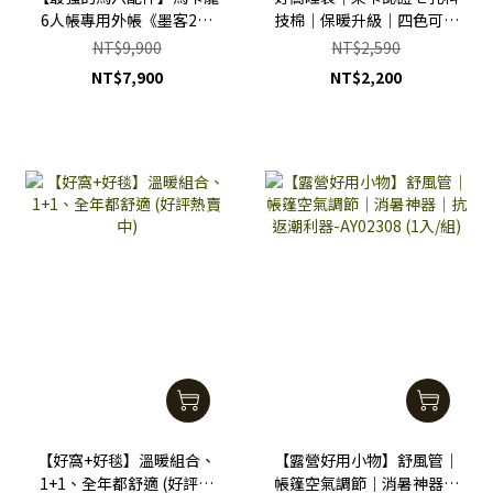
6人帳專用外帳《墨客2》
技棉｜保暖升級｜四色可選
｜全黑膠外帳｜輕鬆擁有簡
｜高級表裡布｜可機洗
NT$9,900
NT$2,590
易一房一廳
NT$7,900
NT$2,200
【好窩+好毯】溫暖組合、
【露營好用小物】舒風管｜
1+1、全年都舒適 (好評熱
帳篷空氣調節｜消暑神器｜