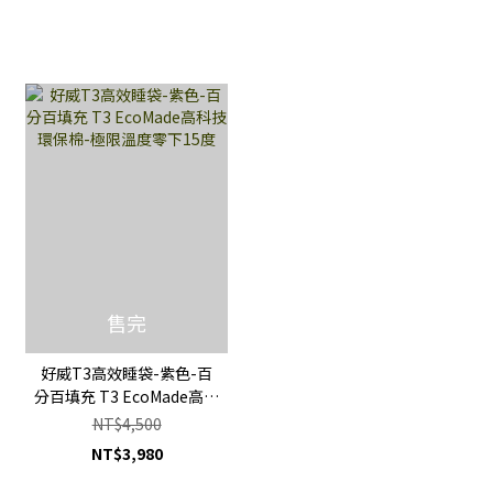
售完
好威T3高效睡袋-紫色-百
分百填充 T3 EcoMade高科
技環保棉-極限溫度零下15
NT$4,500
度
NT$3,980