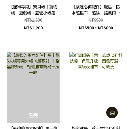
【寵物專用】寶貝帳｜寵物
【帳篷必備配件】魔盾｜防
帳｜遊戲帳｜露營小帳篷
水遮擋布｜遮陽｜擋風雨｜
防窺視｜兩個尺寸實用更方
NT$1,590
NT$990
便
NT$1,200
NT$500 ~ NT$890
售完
【最強的馬六配件】馬卡龍
好窩睡袋｜萊卡認證七孔科