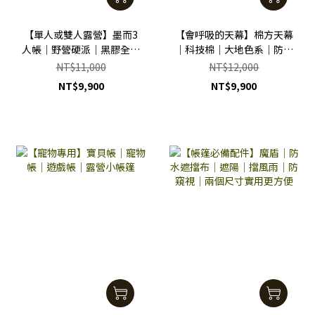
【單人或雙人露營】墨而3
【會呼吸的天幕】棉方天幕
人帳｜野營硬派｜黑膠全遮
｜科技棉｜大地色系｜防曬
光｜高防水係數｜房間還自
降溫｜大大保護傘
NT$11,000
NT$12,000
帶客廳
NT$9,900
NT$9,900