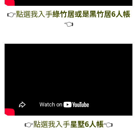
👉️
點選我入
手
綠竹居
或是黑竹居6人帳
👈️
👉️
點選我入手
星墅6人帳
👈️