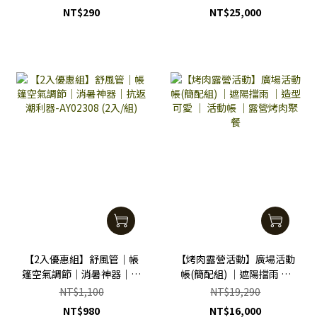
接布)｜一房一廳組合｜大
NT$290
NT$25,000
房大廳｜家族露營
【2入優惠組】舒風管｜帳
【烤肉露營活動】廣場活動
篷空氣調節｜消暑神器｜抗
帳(簡配組) ｜遮陽擋雨 ｜
返潮利器-AY02308 (2入/
造型可愛 ｜ 活動帳 ｜露營
NT$1,100
NT$19,290
組)
烤肉聚餐
NT$980
NT$16,000