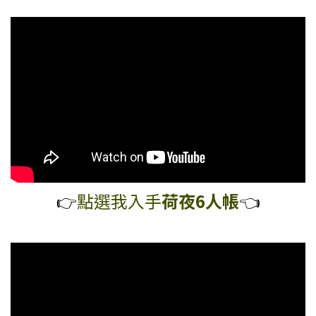
👉️
點選我入手
荷夜
6人帳
👈️