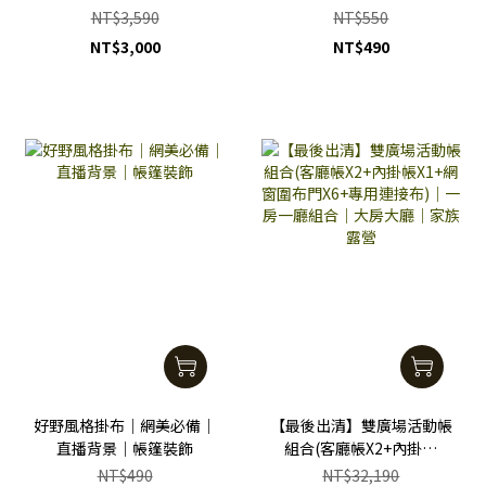
賣中)
抗返潮利器-AY02308 (1入/
NT$3,590
NT$550
組)
NT$3,000
NT$490
好野風格掛布｜網美必備｜
【最後出清】雙廣場活動帳
直播背景｜帳篷裝飾
組合(客廳帳X2+內掛帳
X1+網窗圍布門X6+專用連
NT$490
NT$32,190