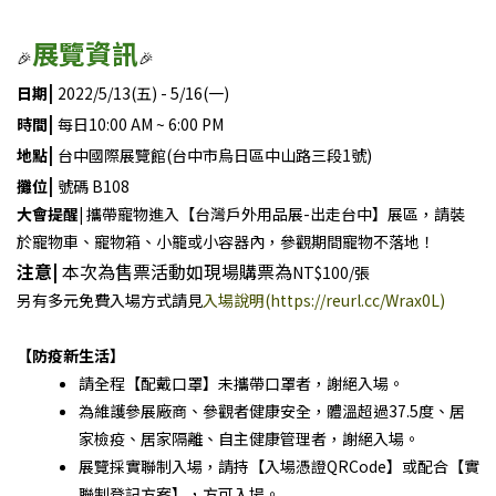
展覽資訊
🎉
🎉
|
日期
2022/5/13(五) - 5/16(一)
|
時間
每日10:00 AM ~ 6:00 PM
|
地點
台中國際展覽館(台中市烏日區中山路三段1號)
|
攤位
號碼 B108
大會提醒|
攜帶寵物進入【台灣戶外用品展-出走台中】展區，請裝
於寵物車、寵物箱、小籠或小容器內，參觀期間寵物不落地！
注意
|
本次為售票活動如現場購票為
NT$100/張
另有多元免費入場方式請見
入場說明(https://reurl.cc/Wrax0L)
【防疫新生活】
請全程【配戴口罩】未攜帶口罩者，謝絕入場。
為維護參展廠商、參觀者健康安全，體溫超過37.5度、居
家檢疫、居家隔離、自主健康管理者，謝絕入場。
展覽採實聯制入場，請持【入場憑證QRCode】或配合【實
聯制登記方案】，方可入場。