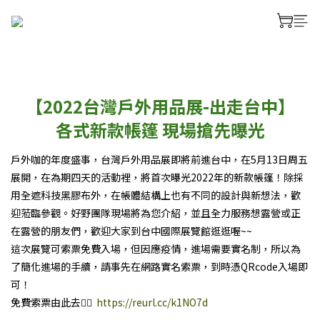
【2022台灣戶外用品展-出走台中】
各式新款帳篷 現場搶先曝光
戶外咖的年度盛事，台灣戶外用品展即將前進台中，在5月13日周五
展開，在為期四天的活動裡，將首次曝光2022年的新款帳篷！除採
用全遮科技黑膠布外，在帳體結構上也有不同的設計與新想法，歡
迎蒞臨參觀。好野團隊現場將為您介紹，並且全力服務想露營或正
在露營的朋友們，歡迎大家到台中國際展覽館逛逛喔~~
這次展覽可索票免費入場，但因應疫情，進場需要實名制，所以為
了簡化進場的手續，請事先在網路實名索票，到時憑QRcode入場即
可！
免費索票由此去👉🏼
https://reurl.cc/k1NO7d