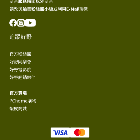
※※
服務時間以外
※※
請改與
臉書粉絲團小編
或利用
E-Mail
聯繫
追蹤好野
官方粉絲團
好野同樂會
好野電影院
好野經銷夥伴
官方賣場
PChome購物
蝦皮商城