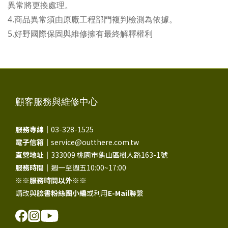
異常將更換處理。
4.商品異常須由原廠工程部門複判檢測為依據。
5.好野國際保固與維修擁有最終解釋權利
顧客服務與維修中心
服務專線｜
03-328-1525
電子信箱｜
service@outthere.com.tw
直營地址｜
333009 桃園市龜山區樹人路163-1號
服務時間｜
週一至週五10:00~17:00
※※
服務時間以外
※※
請改與
臉書粉絲團小編
或利用
E-Mail
聯繫