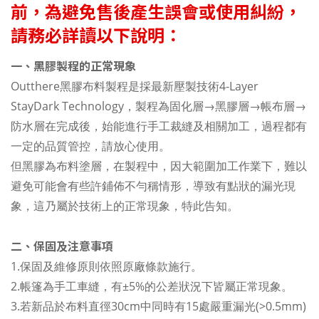
前，為避免售後產生誤會或使用糾紛，
請務必詳讀以下說明：
一、黑膠製程的正常現象
Outthere黑膠布料製程是採最新壓製技術4-Layer
StayDark Technology，製程為固化層→黑膠層→帳布層→
防水層在完成後，始能進行手工裁縫及相關加工，過程都有
一定的品質管控，請放心使用。
但黑膠為布料塗層，在製程中，因大範圍加工作業下，難以
避免可能會有些許鋪佈不勻稱情形，導致有點狀的漏光現
象，這乃屬於技術上的正常現象，特此告知。
二、保固及注意事項
1.保固及維修原則依照原廠條款施行。
2.帳篷為手工車縫，有±5%的公差狀況下皆屬正常現象。
3.若新品於布料直徑30cm中同時有15處嚴重漏光(>0.5mm)