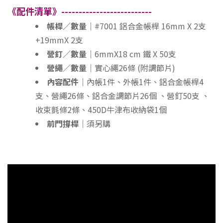
《配件清單》--------------------------
帳桿∕數量｜
#7001 鋁合金帳桿 16mm X 2支
+19mmX 2支
營釘∕數量｜
6mmX18 cm 鐵 X 50支
營繩∕數量｜
實心繩26條 (附調節片)
內容配件｜
內帳1件、外帳1件、鋁合金帳桿4
支、營繩26條、鋁合金調節片26個 、營釘50支 、
收束氈條2條、450D牛津布收納袋1個
前門撐桿｜
須另購