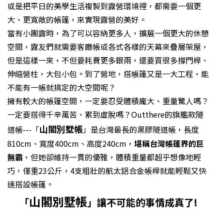
或是把平日的美學生活複製到露營環境裡，都需要一個更
大、更寬敞的帳篷，來實現露營的美好。
當有小團露時，為了可以容納更多人，擴展一個更大的休憩
空間，露友們就需要客廳帳或各式各樣的天幕來疊層架屋，
但是這樣一來，不但要耗費更多銀兩，還要買很多撐門桿、
伸縮營柱，大包小包。到了營地，搭帳篷又是一大工程，能
不能有一帳就搞定的大空間呢？
擁有較大的帳篷空間，一定要忍受體積龐大、重量驚人嗎？
一定要搭得千辛萬苦、累到虛脫嗎？Outthere的旗艦款隧
山閣別墅帳
道帳---「
」是台灣最長的黑膠隧道帳，長度
810cm、寬度400cm、高度240cm，
堪稱台灣帳篷界的巨
無霸
，但她卻維持一貫的優雅，體積重量都超乎想像地輕
巧，僅重23公斤，4支粗壯的航太鋁合金帳桿就能輕鬆又快
速搭設帳篷。
山閣別墅帳
「
」讓不可能的事情成真了!