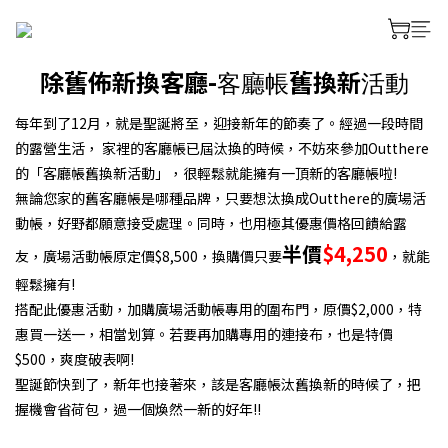
除舊佈新換客廳-
舊換新
客廳帳
活動
每年到了12月，就是聖誕將至，迎接新年的節奏了。經過一段時間
的露營生活， 家裡的客廳帳已屆汰換的時候，不妨來參加Outthere
的「客廳帳舊換新活動」，很輕鬆就能擁有一頂新的客廳帳啦!
無論您家的舊客廳帳是哪種品牌，只要想汰換成Outthere的廣場活
動帳，好野都願意接受處理。同時，也用極其優惠價格回饋給露
半價
$4,250
友，廣場活動帳原定價$8,500，換購價只要
，就能
輕鬆擁有!
搭配此優惠活動，加購廣場活動帳專用的圍布門，原價$2,000，特
惠買一送一，相當划算。若要再加購專用的連接布，也是特價
$500，爽度破表啊!
聖誕節快到了，新年也接著來，該是客廳帳汰舊換新的時候了，把
握機會省荷包，過一個煥然一新的好年!!