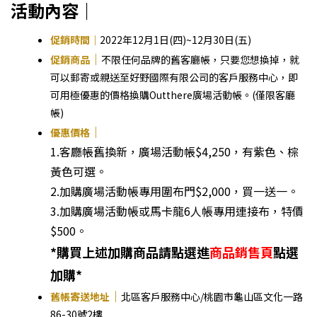
活動內容｜
促銷時間｜
2022年12月1日(四)~12月30日(五)
｜
促銷商品
不限任何品牌的舊客廳帳，只要您想換掉，就
可以郵寄或親送至好野國際有限公司的客戶服務中心，即
可用極優惠的價格換購Outthere廣場活動帳。(僅限客廳
帳)
｜
優惠價格
1.客廳帳舊換新，廣場活動帳$4,250，有紫色、棕
黃色可選。
2.加購廣場活動帳專用圍布門$2,000，買一送一。
3.加購廣場活動帳或馬卡龍6人帳專用連接布，特價
$500。
*購買上述加購商品請點選進
商品銷售頁
點選
加購*
｜
舊帳寄送地址
北區客戶服務中心/桃園市龜山區文化一路
86-30號2樓